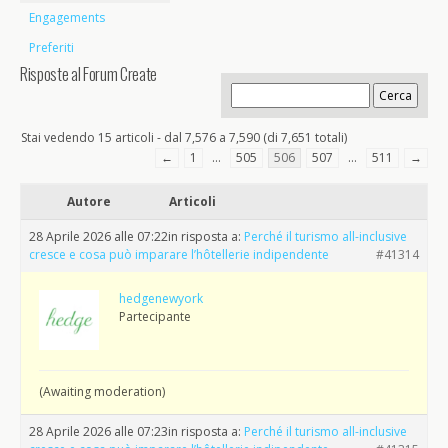
Engagements
Preferiti
Risposte al Forum Create
Stai vedendo 15 articoli - dal 7,576 a 7,590 (di 7,651 totali)
←
1
…
505
506
507
…
511
→
Autore
Articoli
28 Aprile 2026 alle 07:22
in risposta a:
Perché il turismo all-inclusive
cresce e cosa può imparare l’hôtellerie indipendente
#41314
hedgenewyork
Partecipante
(Awaiting moderation)
28 Aprile 2026 alle 07:23
in risposta a:
Perché il turismo all-inclusive