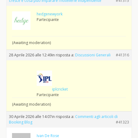
cresce e cosa può imparare l’hôtellerie indipendente
#41315
hedgenewyork
Partecipante
(Awaiting moderation)
28 Aprile 2026 alle 12:49
in risposta a:
Discussioni Generali
#41316
iplcricket
Partecipante
(Awaiting moderation)
30 Aprile 2026 alle 14:07
in risposta a:
Commenti agli articoli di
Booking Blog
#41323
Ivan De Rose