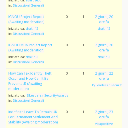
Iniziato da:
evarose30
in:
Discussioni Generali
IGNOU Project Report
0
1
2 giorni, 20
(Awaiting moderation)
ore fa
Iniziato da:
shakir12
shakir12
in:
Discussioni Generali
IGNOU MBA Project Report
0
1
2 giorni, 20
(Awaiting moderation)
ore fa
Iniziato da:
shakir12
shakir12
in:
Discussioni Generali
How Can Tax Identity Theft
0
1
2 giorni, 22
Occur and How Can It Be
ore fa
Prevented? (Awaiting
ISJLeadersInSecurityAw
moderation)
Iniziato da:
ISJLeadersInSecurityAwards
in:
Discussioni Generali
Indefinite Leave To Remain UK
0
1
2 giorni, 23
For Permanent Settlement And
ore fa
Stability (Awaiting moderation)
visapositive