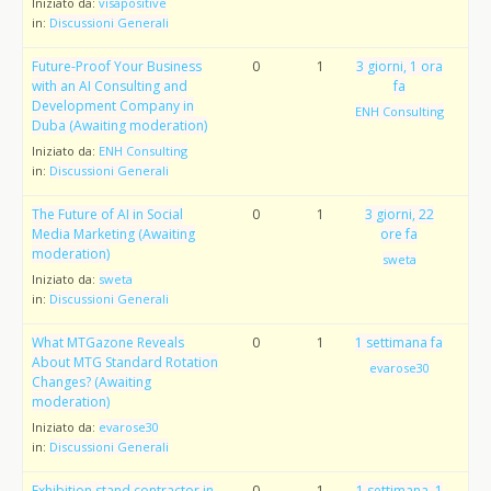
Iniziato da:
visapositive
in:
Discussioni Generali
Future-Proof Your Business
0
1
3 giorni, 1 ora
with an AI Consulting and
fa
Development Company in
ENH Consulting
Duba (Awaiting moderation)
Iniziato da:
ENH Consulting
in:
Discussioni Generali
The Future of AI in Social
0
1
3 giorni, 22
Media Marketing (Awaiting
ore fa
moderation)
sweta
Iniziato da:
sweta
in:
Discussioni Generali
What MTGazone Reveals
0
1
1 settimana fa
About MTG Standard Rotation
evarose30
Changes? (Awaiting
moderation)
Iniziato da:
evarose30
in:
Discussioni Generali
Exhibition stand contractor in
0
1
1 settimana, 1