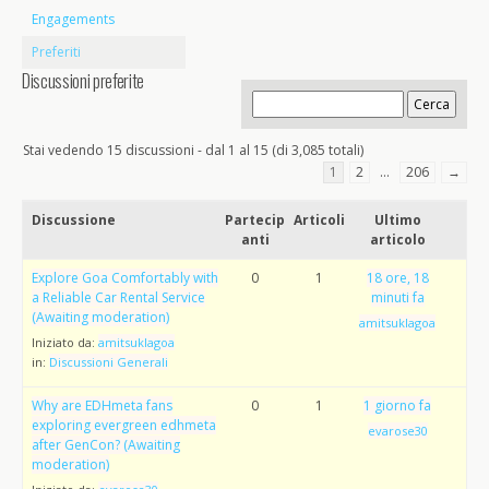
Engagements
Preferiti
Discussioni preferite
Stai vedendo 15 discussioni - dal 1 al 15 (di 3,085 totali)
1
2
…
206
→
Discussione
Partecip
Articoli
Ultimo
anti
articolo
Explore Goa Comfortably with
0
1
18 ore, 18
a Reliable Car Rental Service
minuti fa
(Awaiting moderation)
amitsuklagoa
Iniziato da:
amitsuklagoa
in:
Discussioni Generali
Why are EDHmeta fans
0
1
1 giorno fa
exploring evergreen edhmeta
evarose30
after GenCon? (Awaiting
moderation)