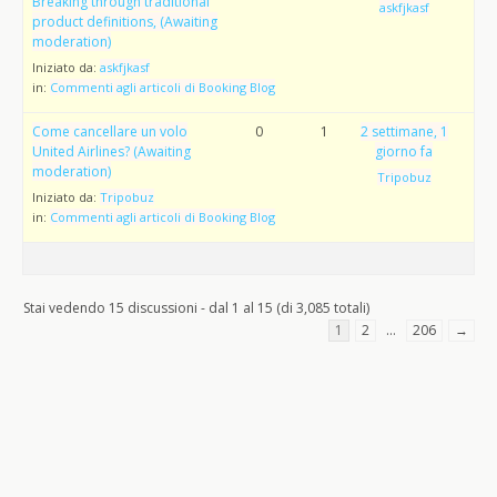
Breaking through traditional
askfjkasf
product definitions, (Awaiting
moderation)
Iniziato da:
askfjkasf
in:
Commenti agli articoli di Booking Blog
Come cancellare un volo
0
1
2 settimane, 1
United Airlines? (Awaiting
giorno fa
moderation)
Tripobuz
Iniziato da:
Tripobuz
in:
Commenti agli articoli di Booking Blog
Stai vedendo 15 discussioni - dal 1 al 15 (di 3,085 totali)
1
2
…
206
→