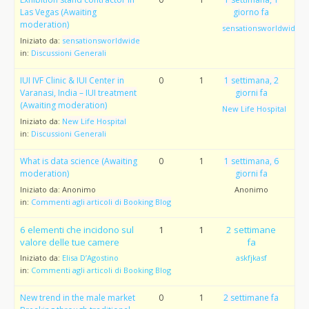
Las Vegas (Awaiting
giorno fa
moderation)
sensationsworldwide
Iniziato da:
sensationsworldwide
in:
Discussioni Generali
IUI IVF Clinic & IUI Center in
0
1
1 settimana, 2
Varanasi, India – IUI treatment
giorni fa
(Awaiting moderation)
New Life Hospital
Iniziato da:
New Life Hospital
in:
Discussioni Generali
What is data science (Awaiting
0
1
1 settimana, 6
moderation)
giorni fa
Iniziato da:
Anonimo
Anonimo
in:
Commenti agli articoli di Booking Blog
6 elementi che incidono sul
1
1
2 settimane
valore delle tue camere
fa
Iniziato da:
Elisa D’Agostino
askfjkasf
in:
Commenti agli articoli di Booking Blog
New trend in the male market
0
1
2 settimane fa