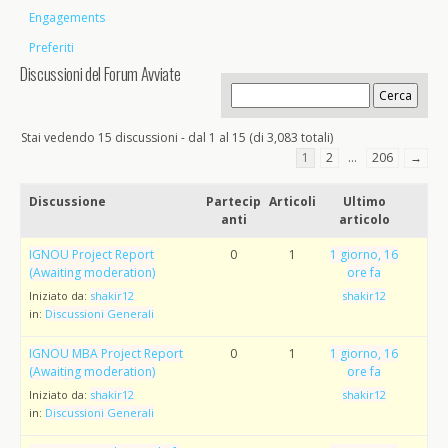
Engagements
Preferiti
Discussioni del Forum Avviate
Stai vedendo 15 discussioni - dal 1 al 15 (di 3,083 totali)
1
2
…
206
→
Discussione
Partecip
Articoli
Ultimo
anti
articolo
IGNOU Project Report
0
1
1 giorno, 16
(Awaiting moderation)
ore fa
Iniziato da:
shakir12
shakir12
in:
Discussioni Generali
IGNOU MBA Project Report
0
1
1 giorno, 16
(Awaiting moderation)
ore fa
Iniziato da:
shakir12
shakir12
in:
Discussioni Generali