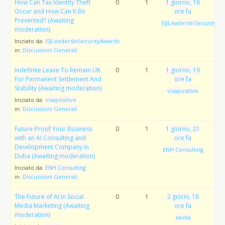
How Can Tax Identity Theft
0
1
1 giorno, 18
Occur and How Can It Be
ore fa
Prevented? (Awaiting
ISJLeadersInSecurityAw
moderation)
Iniziato da:
ISJLeadersInSecurityAwards
in:
Discussioni Generali
Indefinite Leave To Remain UK
0
1
1 giorno, 19
For Permanent Settlement And
ore fa
Stability (Awaiting moderation)
visapositive
Iniziato da:
visapositive
in:
Discussioni Generali
Future-Proof Your Business
0
1
1 giorno, 21
with an AI Consulting and
ore fa
Development Company in
ENH Consulting
Duba (Awaiting moderation)
Iniziato da:
ENH Consulting
in:
Discussioni Generali
The Future of AI in Social
0
1
2 giorni, 18
Media Marketing (Awaiting
ore fa
moderation)
sweta