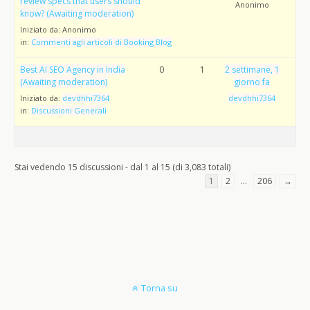
review specs that users should
Anonimo
know? (Awaiting moderation)
Iniziato da:
Anonimo
in:
Commenti agli articoli di Booking Blog
Best AI SEO Agency in India
0
1
2 settimane, 1
(Awaiting moderation)
giorno fa
Iniziato da:
devdhhi7364
devdhhi7364
in:
Discussioni Generali
Stai vedendo 15 discussioni - dal 1 al 15 (di 3,083 totali)
1
2
…
206
→
Torna su