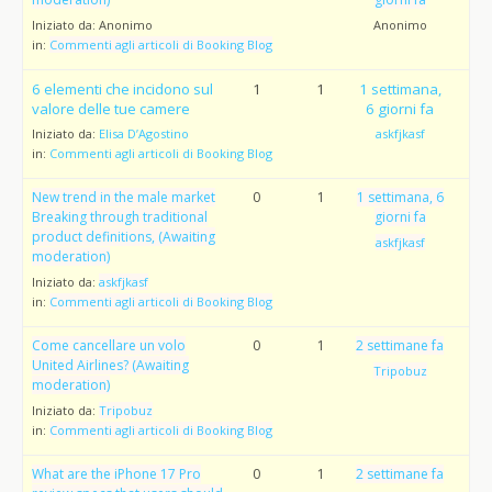
Iniziato da:
Anonimo
Anonimo
in:
Commenti agli articoli di Booking Blog
6 elementi che incidono sul
1
1
1 settimana,
valore delle tue camere
6 giorni fa
Iniziato da:
Elisa D’Agostino
askfjkasf
in:
Commenti agli articoli di Booking Blog
New trend in the male market
0
1
1 settimana, 6
Breaking through traditional
giorni fa
product definitions, (Awaiting
askfjkasf
moderation)
Iniziato da:
askfjkasf
in:
Commenti agli articoli di Booking Blog
Come cancellare un volo
0
1
2 settimane fa
United Airlines? (Awaiting
Tripobuz
moderation)
Iniziato da:
Tripobuz
in:
Commenti agli articoli di Booking Blog
What are the iPhone 17 Pro
0
1
2 settimane fa