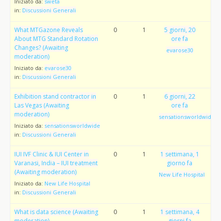
Iniziato da:
sweta
in:
Discussioni Generali
What MTGazone Reveals
0
1
5 giorni, 20
About MTG Standard Rotation
ore fa
Changes? (Awaiting
evarose30
moderation)
Iniziato da:
evarose30
in:
Discussioni Generali
Exhibition stand contractor in
0
1
6 giorni, 22
Las Vegas (Awaiting
ore fa
moderation)
sensationsworldwide
Iniziato da:
sensationsworldwide
in:
Discussioni Generali
IUI IVF Clinic & IUI Center in
0
1
1 settimana, 1
Varanasi, India – IUI treatment
giorno fa
(Awaiting moderation)
New Life Hospital
Iniziato da:
New Life Hospital
in:
Discussioni Generali
What is data science (Awaiting
0
1
1 settimana, 4
moderation)
giorni fa