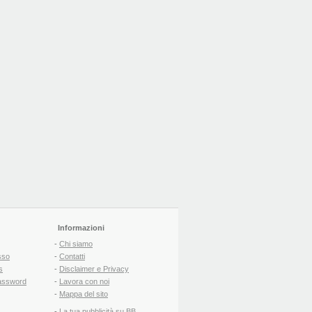
Informazioni
-
Chi siamo
sso
-
Contatti
s
-
Disclaimer e Privacy
assword
-
Lavora con noi
-
Mappa del sito
-
La tua pubblicità su BB