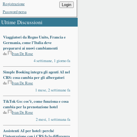
Registrazione
Login
Password persa
Ultime Discussioni
Viaggiatori da Regno Unito, Francia e
Germania, come l’Italia deve
prepararsi ai nuovi cambiamenti
da
Ivan De Rose
4 settimane, 1 giorno fa
Simple Booking integra gli agenti AI nel
CRS: cosa cambia per gli albergatori
da
Ivan De Rose
1 mese, 2 settimane fa
TikTok Go: cos’è, come funziona e cosa
cambia per la prenotazione hotel
da
Ivan De Rose
2 mesi, 1 settimana fa
Assistenti AI per hotel: perché
l’integrazione con i CRS fa la differenza