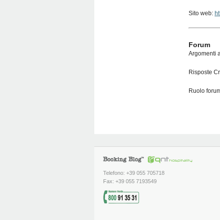
Sito web:
ht
Forum
Argomenti a
Risposte Cr
Ruolo forum
Telefono: +39 055 705718
Fax: +39 055 7193549