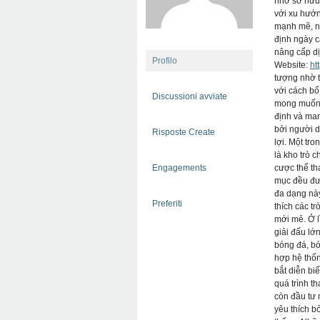
nhờ sở hữu 
với xu hướn
mạnh mẽ, nh
định ngày c
nâng cấp dị
Profilo
Website:
ht
tượng nhờ t
với cách bố
Discussioni avviate
mong muốn. 
định và man
bởi người d
Risposte Create
lợi. Một tr
là kho trò 
Engagements
cược thể th
mục đều đư
đa dạng nà
Preferiti
thích các t
mới mẻ. Ở l
giải đấu lớ
bóng đá, bó
hợp hệ thốn
bắt diễn bi
quá trình t
còn đầu tư
yêu thích b