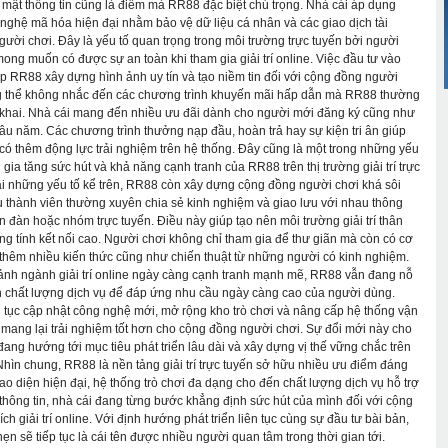
mật thông tin cũng là điểm mà RR88 đặc biệt chú trọng. Nhà cái áp dụng
nghệ mã hóa hiện đại nhằm bảo vệ dữ liệu cá nhân và các giao dịch tài
gười chơi. Đây là yếu tố quan trọng trong môi trường trực tuyến bởi người
ong muốn có được sự an toàn khi tham gia giải trí online. Việc đầu tư vào
p RR88 xây dựng hình ảnh uy tín và tạo niềm tin đối với cộng đồng người
g thể không nhắc đến các chương trình khuyến mãi hấp dẫn mà RR88 thường
 khai. Nhà cái mang đến nhiều ưu đãi dành cho người mới đăng ký cũng như
lâu năm. Các chương trình thưởng nạp đầu, hoàn trả hay sự kiện tri ân giúp
có thêm động lực trải nghiệm trên hệ thống. Đây cũng là một trong những yếu
 gia tăng sức hút và khả năng cạnh tranh của RR88 trên thị trường giải trí trực
i những yếu tố kể trên, RR88 còn xây dựng cộng đồng người chơi khá sôi
 thành viên thường xuyên chia sẻ kinh nghiệm và giao lưu với nhau thông
n đàn hoặc nhóm trực tuyến. Điều này giúp tạo nên môi trường giải trí thân
ng tính kết nối cao. Người chơi không chỉ tham gia để thư giãn mà còn có cơ
 thêm nhiều kiến thức cũng như chiến thuật từ những người có kinh nghiệm.
ảnh ngành giải trí online ngày càng cạnh tranh mạnh mẽ, RR88 vẫn đang nỗ
ện chất lượng dịch vụ để đáp ứng nhu cầu ngày càng cao của người dùng.
n tục cập nhật công nghệ mới, mở rộng kho trò chơi và nâng cấp hệ thống vận
ang lại trải nghiệm tốt hơn cho cộng đồng người chơi. Sự đổi mới này cho
ang hướng tới mục tiêu phát triển lâu dài và xây dựng vị thế vững chắc trên
 Nhìn chung, RR88 là nền tảng giải trí trực tuyến sở hữu nhiều ưu điểm đáng
iao diện hiện đại, hệ thống trò chơi đa dạng cho đến chất lượng dịch vụ hỗ trợ
thông tin, nhà cái đang từng bước khẳng định sức hút của mình đối với cộng
ch giải trí online. Với định hướng phát triển liên tục cùng sự đầu tư bài bản,
n sẽ tiếp tục là cái tên được nhiều người quan tâm trong thời gian tới.