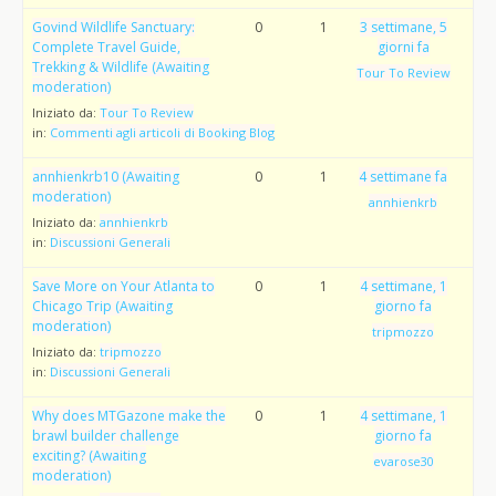
Govind Wildlife Sanctuary:
0
1
3 settimane, 5
Complete Travel Guide,
giorni fa
Trekking & Wildlife (Awaiting
Tour To Review
moderation)
Iniziato da:
Tour To Review
in:
Commenti agli articoli di Booking Blog
annhienkrb10 (Awaiting
0
1
4 settimane fa
moderation)
annhienkrb
Iniziato da:
annhienkrb
in:
Discussioni Generali
Save More on Your Atlanta to
0
1
4 settimane, 1
Chicago Trip (Awaiting
giorno fa
moderation)
tripmozzo
Iniziato da:
tripmozzo
in:
Discussioni Generali
Why does MTGazone make the
0
1
4 settimane, 1
brawl builder challenge
giorno fa
exciting? (Awaiting
evarose30
moderation)