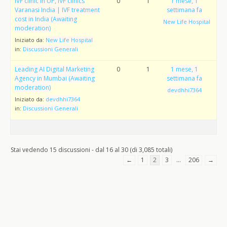
IVF clinic in UP, IVF clinics
0
1
1 mese, 1
Varanasi India | IVF treatment
settimana fa
cost in India (Awaiting
New Life Hospital
moderation)
Iniziato da:
New Life Hospital
in:
Discussioni Generali
Leading AI Digital Marketing
0
1
1 mese, 1
Agency in Mumbai (Awaiting
settimana fa
moderation)
devdhhi7364
Iniziato da:
devdhhi7364
in:
Discussioni Generali
Stai vedendo 15 discussioni - dal 16 al 30 (di 3,085 totali)
←
1
2
3
…
206
→