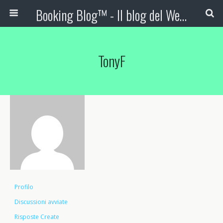
Booking Blog™ - Il blog del Web Marketing Turistico
TonyF
Profilo
Discussioni avviate
Risposte Create