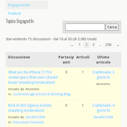
Engagements
Preferiti
Topics Engaged In
Stai vedendo 15 discussioni - dal 16 al 30 (di 3,085 totali)
←
1
2
3
…
206
→
Discussione
Partecip
Articoli
Ultimo
anti
articolo
What are the iPhone 17 Pro
0
1
2 settimane, 3
review specs that users should
giorni fa
know? (Awaiting moderation)
Anonimo
Iniziato da:
Anonimo
in:
Commenti agli articoli di Booking Blog
Best AI SEO Agency in India
0
1
2 settimane, 4
(Awaiting moderation)
giorni fa
Iniziato da:
devdhhi7364
devdhhi7364
in:
Discussioni Generali