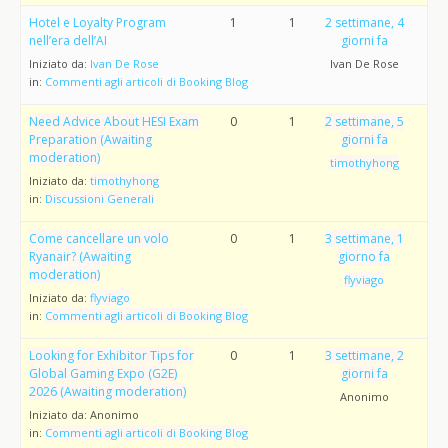
Hotel e Loyalty Program
1
1
2 settimane, 4
nell’era dell’AI
giorni fa
Iniziato da:
Ivan De Rose
Ivan De Rose
in:
Commenti agli articoli di Booking Blog
Need Advice About HESI Exam
0
1
2 settimane, 5
Preparation (Awaiting
giorni fa
moderation)
timothyhong
Iniziato da:
timothyhong
in:
Discussioni Generali
Come cancellare un volo
0
1
3 settimane, 1
Ryanair? (Awaiting
giorno fa
moderation)
flyviago
Iniziato da:
flyviago
in:
Commenti agli articoli di Booking Blog
Looking for Exhibitor Tips for
0
1
3 settimane, 2
Global Gaming Expo (G2E)
giorni fa
2026 (Awaiting moderation)
Anonimo
Iniziato da:
Anonimo
in:
Commenti agli articoli di Booking Blog