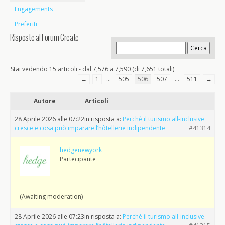
Engagements
Preferiti
Risposte al Forum Create
Stai vedendo 15 articoli - dal 7,576 a 7,590 (di 7,651 totali)
←
1
…
505
506
507
…
511
→
Autore
Articoli
28 Aprile 2026 alle 07:22
in risposta a:
Perché il turismo all-inclusive
cresce e cosa può imparare l’hôtellerie indipendente
#41314
hedgenewyork
Partecipante
(Awaiting moderation)
28 Aprile 2026 alle 07:23
in risposta a:
Perché il turismo all-inclusive