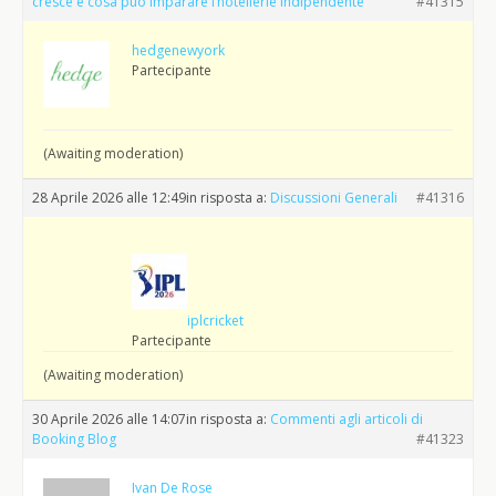
cresce e cosa può imparare l’hôtellerie indipendente
#41315
hedgenewyork
Partecipante
(Awaiting moderation)
28 Aprile 2026 alle 12:49
in risposta a:
Discussioni Generali
#41316
iplcricket
Partecipante
(Awaiting moderation)
30 Aprile 2026 alle 14:07
in risposta a:
Commenti agli articoli di
Booking Blog
#41323
Ivan De Rose