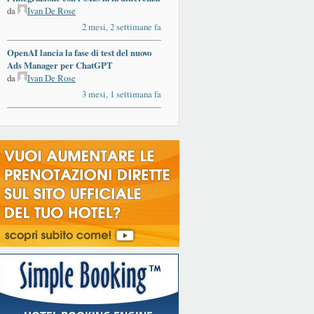
da
Ivan De Rose
2 mesi, 2 settimane fa
OpenAI lancia la fase di test del nuovo
Ads Manager per ChatGPT
da
Ivan De Rose
3 mesi, 1 settimana fa