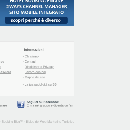
Informazioni
-
Chi siamo
sso
-
Contatti
s
-
Disclaimer e Privacy
assword
-
Lavora con noi
-
Mappa del sito
-
La tua pubblicità su BB
Seguici su Facebook
lulare
Entra nel gruppo
e
diventa un fan
-
Booking Blog
™ -
Il blog del Web Marketing Turistico