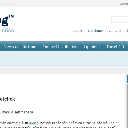
Turistico
home
|
chi siamo
|
contatti
|
News del Turismo
Online Distribution
Opinioni
Travel 2.0
tclick
3 mesi, 4 settimane fa
iên đường giải trí
86bet
, nơi hội tụ các sản phẩm cá cược đa sắc màu như