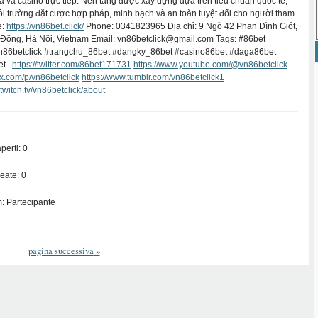
cá và casino trực tiếp. Nền tảng được xây dựng dựa trên tiêu chuẩn quốc tế,
 trường đặt cược hợp pháp, minh bạch và an toàn tuyệt đối cho người tham
e:
https://vn86bet.click/
Phone: 0341823965 Địa chỉ: 9 Ngõ 42 Phan Đình Giót,
 Đông, Hà Nội, Vietnam Email: vn86betclick@gmail.com Tags: #86bet
n86betclick #trangchu_86bet #dangky_86bet #casino86bet #daga86bet
bet
https://twitter.com/86bet171731
https://www.youtube.com/@vn86betclick
px.com/p/vn86betclick
https://www.tumblr.com/vn86betclick1
twitch.tv/vn86betclick/about
perti: 0
eate: 0
: Partecipante
pagina successiva
»