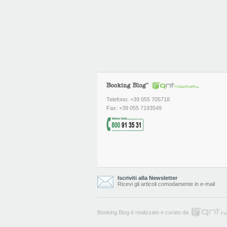
Telefono: +39 055 705718
Fax: +39 055 7193549
Iscriviti alla Newsletter
Ricevi gli articoli comodamente in e-mail
Booking Blog è realizzato e curato da