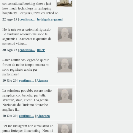
conversational booking shows just
how much technology is reshaping
hospitality. For years, travelers relied on…
22 Ago 25 |
continua...
|
hotelgalaxygrand
Ho le mie osservazioni al riguardo.
Le tendenze secondo me sono le
seguenti: 1. Aumenta la quantità di
contenuti video…
30 Ago 22 |
continua...
|
lilacP
Salve a tutti! Sto leggendo questo
forum da molto tempo, ma ora mi
sono registrato anche per
partecipare!
10 Giu 20 |
continua...
|
Ataman
La soluzione potrebbe essere molto
semplice, con benefici per tutti:
strutture, stato, clienti. L'Agenzia
Nazionale del Turismo dovrebbe
ampliare il…
10 Giu 20 |
continua...
|
g.lorenzo
Per me Instagram non è mai stato un
punte forte per il marketing! Non mi