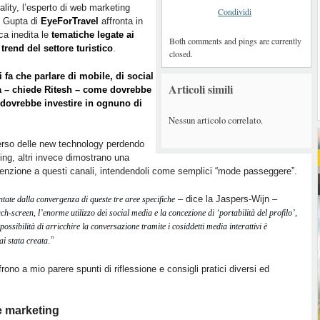
ality, l’esperto di web marketing
Condividi
h Gupta di
EyeForTravel
affronta in
ica inedita le
tematiche legate ai
Both comments and pings are currently
trend del settore turistico
.
closed.
 fa che parlare di mobile, di social
Articoli simili
ca – chiede Ritesh – come dovrebbe
 dovrebbe investire in ognuno di
Nessun articolo correlato.
iverso delle new technology perdendo
ting, altri invece dimostrano una
ttenzione a questi canali, intendendoli come semplici “mode passeggere”.
– dice la Jaspers-Wijn –
tate dalla convergenza di queste tre aree specifiche
uch-screen, l’enorme utilizzo dei social media e la concezione di ‘portabilità del profilo’,
ossibilità di arricchire la conversazione tramite i cosiddetti media interattivi è
.”
i stata creata
ffrono a mio parere spunti di riflessione e consigli pratici diversi ed
e marketing