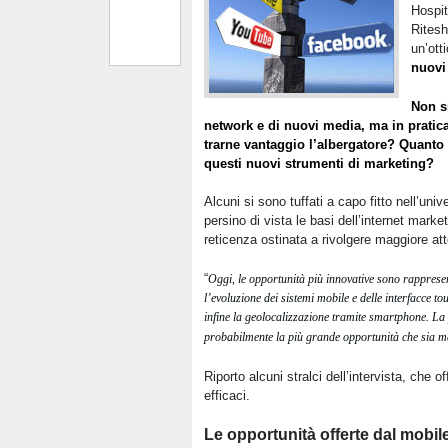
Hospit
Rites
un’ott
nuovi 
Non si
network e di nuovi media, ma in prati
trarne vantaggio l’albergatore? Quanto
questi nuovi strumenti di marketing?
Alcuni si sono tuffati a capo fitto nell’un
persino di vista le basi dell’internet marke
reticenza ostinata a rivolgere maggiore a
“
Oggi, le opportunità più innovative sono rappresen
l’evoluzione dei sistemi mobile e delle interfacce to
infine la geolocalizzazione tramite smartphone. La p
probabilmente la più grande opportunità che sia ma
Riporto alcuni stralci dell’intervista, che o
efficaci.
Le opportunità offerte dal mobil