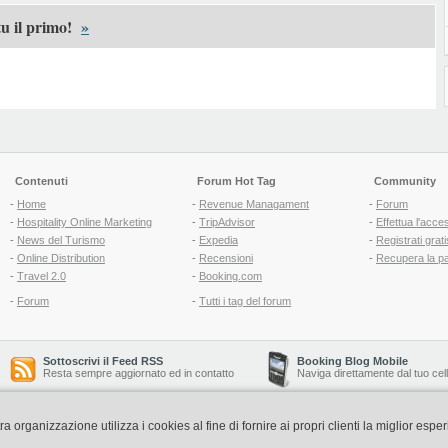
u il primo!
»
Contenuti
Forum Hot Tag
Community
-
Home
-
Revenue Managament
-
Forum
-
Hospitality Online Marketing
-
TripAdvisor
-
Effettua l'acce
-
News del Turismo
-
Expedia
-
Registrati grati
-
Online Distribution
-
Recensioni
-
Recupera la p
-
Travel 2.0
-
Booking.com
-
Forum
-
Tutti i tag del forum
Sottoscrivi il Feed RSS
Booking Blog Mobile
Resta sempre aggiornato ed in contatto
Naviga direttamente dal tuo cel
organizzazione utilizza i cookies al fine di fornire ai propri clienti la miglior espe
Copyright © 2006-2026 QNT S.r.l. Socio Unico -
www.qnt.it
P.iva: 02333620488 - 