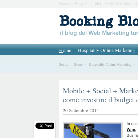
Booking Blog™ – Il blog del Web Marketing 
H
ome
Hospitality Online Marketing
Sei qui:
Home
»
Hospitality Online Marketing
» Mo
Mobile + Social + Mark
come investire il budget 
20 Settembre 2011
In un’
Wijn
,
Busin