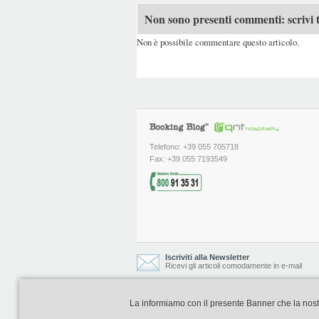
Non sono presenti commenti: scrivi t
Non è possibile commentare questo articolo.
Telefono: +39 055 705718
Fax: +39 055 7193549
Iscriviti alla Newsletter
Ricevi gli articoli comodamente in e-mail
La informiamo con il presente Banner che la nostra 
Booking Blog è realizzato e curato da