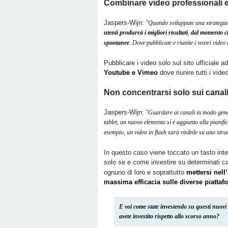
Combinare video professionali e
Jaspers-Wijn: “
Quando sviluppate una strategia
utenti produrrà i migliori risultati
,
dal momento ch
spontanee
. Dove pubblicate e riunite i vostri video
Pubblicare i video solo sul sito ufficiale
Youtube e Vimeo
dove riunire tutti i video
Non concentrarsi solo sui canali
Jaspers-Wijn: “
Guardare ai canali in modo gener
tablet, un nuovo elemento si è aggiunto alla pianifi
esempio, un video in flash sarà visibile su uno str
In questo caso viene toccato un tasto inter
solo se e come investire su determinati c
ognuno di loro e soprattutto
mettersi nell
massima efficacia sulle diverse piattaf
E voi come state investendo su questi nuovi
avete investito rispetto allo scorso anno?