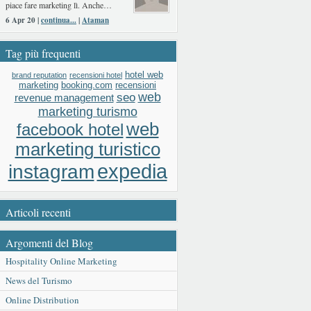
piace fare marketing lì. Anche…
6 Apr 20 |
continua...
|
Ataman
Tag più frequenti
hotel web
brand reputation
recensioni hotel
booking.com
recensioni
marketing
web
seo
revenue management
marketing turismo
web
facebook hotel
marketing turistico
expedia
instagram
Articoli recenti
Argomenti del Blog
Hospitality Online Marketing
News del Turismo
Online Distribution