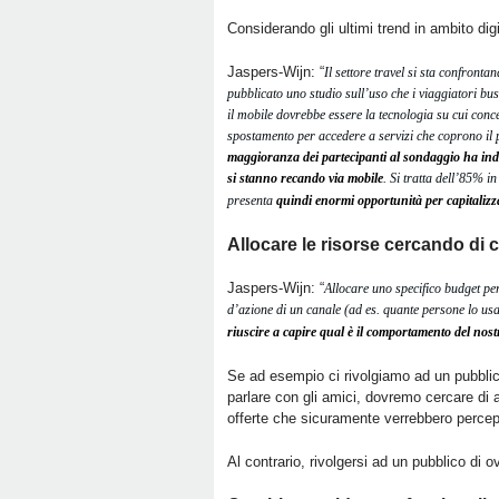
Considerando gli ultimi trend in ambito di
Jaspers-Wijn: “
Il settore travel si sta confron
pubblicato uno studio sull’uso che i viaggiatori bu
il mobile dovrebbe essere la tecnologia su cui conc
spostamento per accedere a servizi che coprono il p
maggioranza dei partecipanti al sondaggio ha indica
si stanno recando via mobile
. Si tratta dell’85% i
presenta
quindi enormi opportunità per capitalizza
Allocare le risorse cercando di 
Jaspers-Wijn: “
Allocare uno specifico budget per
d’azione di un canale (ad es. quante persone lo u
riuscire a capire qual è il comportamento del nost
Se ad esempio ci rivolgiamo ad un pubblico
parlare con gli amici, dovremo cercare di a
offerte che sicuramente verrebbero percep
Al contrario, rivolgersi ad un pubblico di 