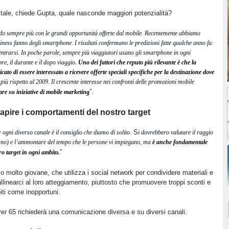
gitale, chiede Gupta, quale nasconde maggiori potenzialità?
tando sempre più con le grandi opportunità offerte dal mobile. Recentemente abbiamo
siness fanno degli smartphone. I risultati confermano le predizioni fatte qualche anno fa:
entrarsi. In poche parole, sempre più viaggiatori usano gli smartphone in ogni
re, il durante e il dopo viaggio.
Uno dei fattori che reputo più rilevante è che la
to di essere interessato a ricevere offerte speciali specifiche per la destinazione dove
n più rispetto al 2009. Il crescente interesse nei confronti delle promozioni mobile
”.
re su iniziative di mobile marketing
capire i comportamenti del nostro target
S
 ogni diverso canale è il consiglio che diamo di solito.
i dovrebbero valutare il raggio
sano) e l’ammontare del tempo che le persone vi impiegano, ma
è anche fondamentale
”
ro target in ogni ambito.
 molto giovane, che utilizza i social network per condividere materiali e
llinearci al loro atteggiamento, piuttosto che promuovere troppi sconti e
iti come inopportuni.
over 65 richiederà una comunicazione diversa e su diversi canali.