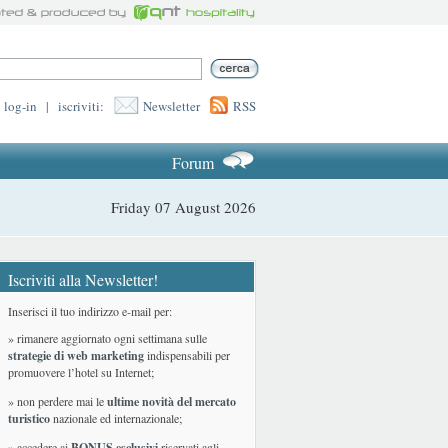
log-in
|
iscriviti:
Newsletter
RSS
Forum
Friday 07 August 2026
Iscriviti alla Newsletter!
Inserisci il tuo indirizzo e-mail per:
» rimanere aggiornato ogni settimana sulle
strategie di web marketing
indispensabili per
promuovere l’hotel su Internet;
» non perdere mai le
ultime novità del mercato
turistico
nazionale ed internazionale
;
» accedere ai
BONUS esclusivi
riservati agli