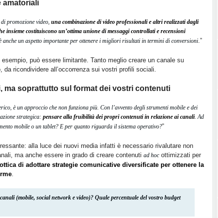
 amatoriali
 di promozione video,
una combinazione di video professionali e altri realizzati dagli
e insieme costituiscono un’ottima unione di messaggi controllati e recensioni
.”
 è anche un aspetto importante per ottenere i migliori risultati in termini di conversioni
 ad esempio, può essere limitante. Tanto meglio creare un canale su
, da ricondividere all’occorrenza sui vostri profili sociali.
, ma soprattutto sul format dei vostri contenuti
ico, è un approccio che non funziona più. Con l’avvento degli strumenti mobile e dei
cazione strategica:
pensare alla fruibilità dei propri contenuti in relazione ai canali
. Ad
”
umento mobile o un tablet? E per quanto riguarda il sistema operativo?
essante: alla luce dei nuovi media infatti è necessario rivalutare non
anali, ma anche essere in grado di creare contenuti
ottimizzati per
ad hoc
’ottica di adottare strategie comunicative diversificate per ottenere la
orme
.
 canali (mobile, social network e video)? Quale percentuale del vostro budget