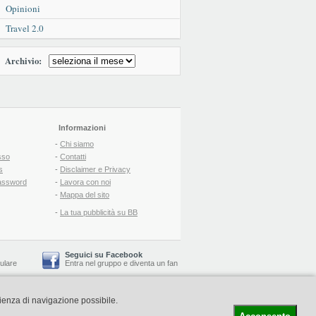
Opinioni
Travel 2.0
Archivio:
Informazioni
-
Chi siamo
sso
-
Contatti
s
-
Disclaimer e Privacy
assword
-
Lavora con noi
-
Mappa del sito
-
La tua pubblicità su BB
Seguici su Facebook
lulare
Entra nel gruppo
e
diventa un fan
rienza di navigazione possibile.
-
Booking Blog
™ -
Il blog del Web Marketing Turistico
C.S.: € 19.000 i.v. - CCIAA: Firenze - REA: FI-522110