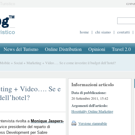
Turistico
home
|
chi siamo
|
contatti
|
News del Turismo
Online Distribution
Opinioni
Travel 2.0
bile + Social + Marketing + Video…. Se e come investire il budget dell’hotel?
Informazioni articolo
eting + Video…. Se e
Data di pubblicazione:
dell’hotel?
20 Settembre 2011, 15:42
Argomenti dell'articolo:
Hospitality Online Marketing
intervista rivolta a
Monique Jaspers-
Versione stampabile
vice presidente del reparto di
ess Development per Sabre