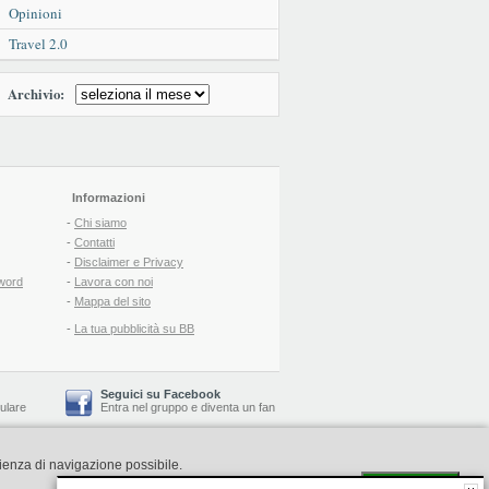
Opinioni
Travel 2.0
Archivio:
Informazioni
-
Chi siamo
-
Contatti
-
Disclaimer e Privacy
word
-
Lavora con noi
-
Mappa del sito
-
La tua pubblicità su BB
Seguici su Facebook
lulare
Entra nel gruppo
e
diventa un fan
rienza di navigazione possibile.
-
Booking Blog
™ -
Il blog del Web Marketing Turistico
C.S.: € 19.000 i.v. - CCIAA: Firenze - REA: FI-522110