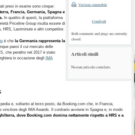
Versione stampabile
ati presi in esame sono cinque:
lterra, Francia, Germania, Spagna e
a.
In quattro di questi, la piattaforma
Condividi
prietà Priceline Group risulta essere di
a, HRS, Lastminute e altri competitor.
Both comments and pings are currently
closed.
io
è che
la Germania rappresenta la
 cinque paesi il cui mercato delle
S, che peraltro nel 2017 è stato
Articoli simili
berghiera in occasione degli
IMA
Nessun articolo correlato.
S
edia e, soltanto al terzo posto, da Booking.com che, in Francia,
e vincitore degli IMA Awards. Il contrario avviene in Spagna e, in modo
ghilterra, dove Booking.com domina nettamente rispetto a HRS e a