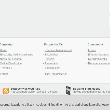
Contenuti
Forum Hot Tag
Community
Home
-
Revenue Managament
-
Forum
Hospitality Online Marketing
-
TripAdvisor
-
Effettua l'accesso
News del Turismo
-
Expedia
-
Registrati gratis
Online Distribution
-
Recensioni
-
Recupera la pass
Travel 2.0
-
Booking.com
Forum
-
Tutti i tag del forum
Sottoscrivi il Feed RSS
Booking Blog Mobile
Resta sempre aggiornato ed in contatto
Naviga direttamente dal tuo cel
organizzazione utilizza i cookies al fine di fornire ai propri clienti la miglior espe
Copyright © 2006-2026 QNT S.r.l. Socio Unico -
www.qnt.it
P.iva: 02333620488 - 