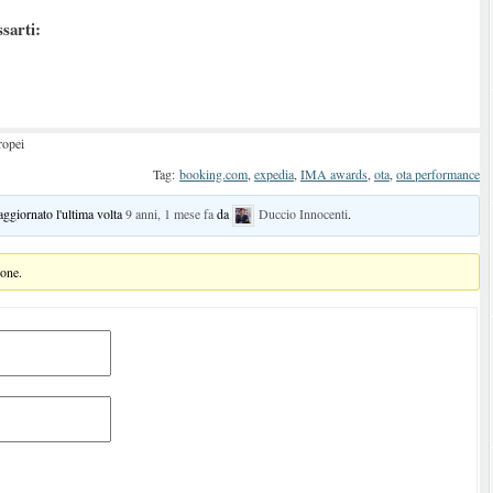
ssarti:
ropei
Tag:
booking.com
,
expedia
,
IMA awards
,
ota
,
ota performance
 aggiornato l'ultima volta
9 anni, 1 mese fa
da
Duccio Innocenti
.
ione.