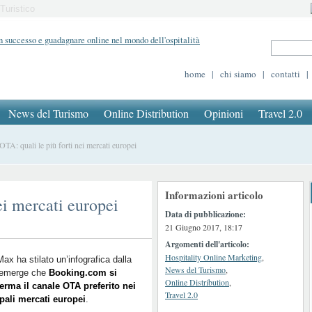
Turistico
home
|
chi siamo
|
contatti
|
News del Turismo
Online Distribution
Opinioni
Travel 2.0
A: quali le più forti nei mercati europei
Informazioni articolo
ei mercati europei
Data di pubblicazione:
21 Giugno 2017, 18:17
Argomenti dell'articolo:
Hospitality Online Marketing
,
x ha stilato un’infografica dalla
News del Turismo
,
 emerge che
Booking.com si
Online Distribution
,
erma il canale OTA preferito nei
Travel 2.0
pali mercati europei
.