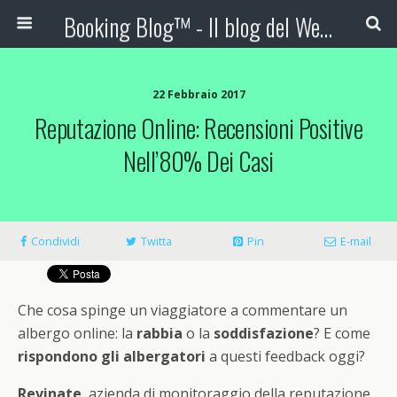
Booking Blog™ - Il blog del Web Marketing Turistico
22 Febbraio 2017
Reputazione Online: Recensioni Positive
Nell’80% Dei Casi
Condividi
Twitta
Pin
E-mail
Che cosa spinge un viaggiatore a commentare un
albergo online: la
rabbia
o la
soddisfazione
? E come
rispondono gli albergatori
a questi feedback oggi?
Revinate
, azienda di monitoraggio della reputazione