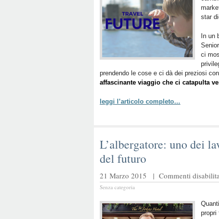
market
star di
In un 
Senio
ci mos
privil
prendendo le cose e ci dà dei preziosi con
affascinante viaggio che ci catapulta ve
leggi l’articolo completo…
L’albergatore: uno dei la
del futuro
21 Marzo 2015 |
Commenti disabilita
Senza categoria
Quanti
propri