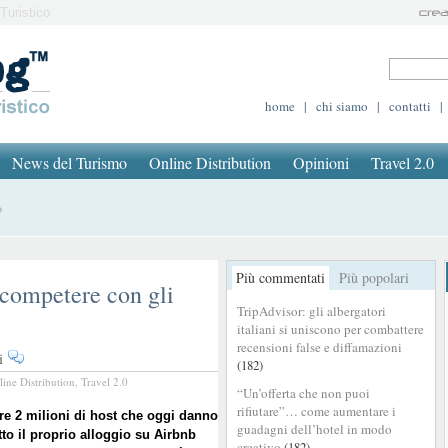
Turistico
home
|
chi siamo
|
contatti
|
News del Turismo
Online Distribution
Opinioni
Travel 2.0
o
Più commentati
Più popolari
 competere con gli
TripAdvisor: gli albergatori
italiani si uniscono per combattere
recensioni false e diffamazioni
su
i
(182)
Airbnb:
line Distribution
,
Travel 2.0
“Un’offerta che non puoi
più
rifiutare”… come aumentare i
standard
tre 2 milioni di host che oggi danno
guadagni dell’hotel in modo
itto il proprio alloggio su Airbnb
per
creativo
(182)