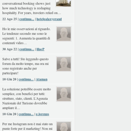
conversational booking shows just
how much technology is reshaping
hospitality. For years, travelers relied on…
22 Ago 25 |
continua...
|
hotelgalaxygrand
Ho le mie osservazioni al riguardo.
Le tendenze secondo me sono le
seguenti: 1. Aumenta la quantità di
contenuti video…
30 Ago 22 |
continua...
|
lilacP
Salve a tutti! Sto leggendo questo
forum da molto tempo, ma ora mi
sono registrato anche per
partecipare!
10 Giu 20 |
continua...
|
Ataman
La soluzione potrebbe essere molto
semplice, con benefici per tutti:
strutture, stato, clienti. L'Agenzia
Nazionale del Turismo dovrebbe
ampliare il…
10 Giu 20 |
continua...
|
g.lorenzo
Per me Instagram non è mai stato un
punte forte per il marketing! Non mi