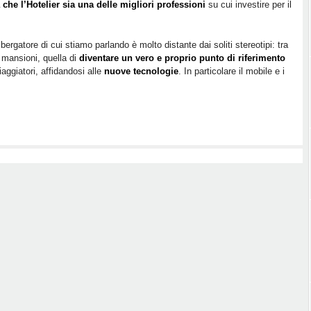
che l’Hotelier sia una delle migliori professioni
su cui investire per il
più
promettenti
del
lbergatore di cui stiamo parlando è molto distante dai soliti stereotipi: tra
futuro
 mansioni, quella di
diventare un vero e proprio punto di riferimento
viaggiatori, affidandosi alle
nuove tecnologie
. In particolare il mobile e i