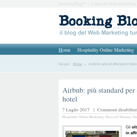
Booking Blog™ – Il blog del Web Marketing 
H
ome
Hospitality Online Marketing
Sei qui:
Home
» Archivio articoli albergatori futur
Airbnb: più standard per
hotel
7 Luglio 2017 |
Commenti disabilitat
Hospitality Online Marketing
,
News del Turismo
,
On
Gli
ol
in aff