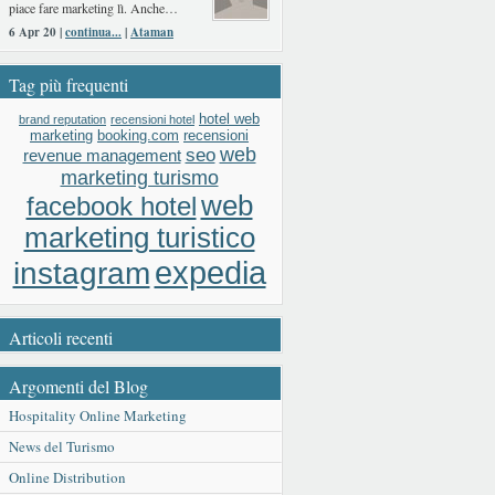
piace fare marketing lì. Anche…
6 Apr 20 |
continua...
|
Ataman
Tag più frequenti
hotel web
brand reputation
recensioni hotel
booking.com
recensioni
marketing
web
seo
revenue management
marketing turismo
web
facebook hotel
marketing turistico
expedia
instagram
Articoli recenti
Argomenti del Blog
Hospitality Online Marketing
News del Turismo
Online Distribution