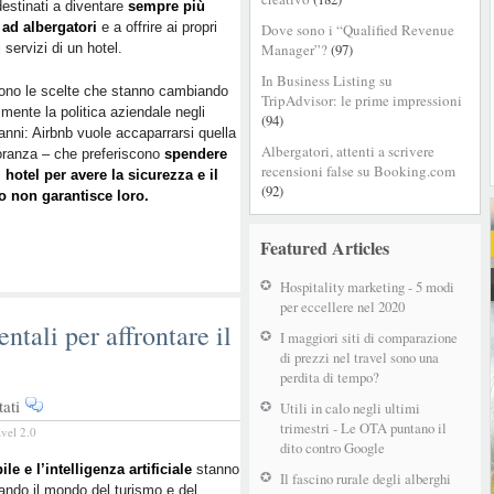
estinati a diventare
sempre più
competere
 ad albergatori
e a offrire ai propri
Dove sono i “Qualified Revenue
con
i servizi di un hotel.
Manager”?
(97)
gli
hotel
In Business Listing su
ono le scelte che stanno cambiando
TripAdvisor: le prime impressioni
lmente la politica aziendale negli
(94)
 anni: Airbnb vuole accaparrarsi quella
Albergatori, attenti a scrivere
ioranza – che preferiscono
spendere
recensioni false su Booking.com
hotel per avere la sicurezza e il
(92)
o non garantisce loro.
Featured Articles
Hospitality marketing - 5 modi
per eccellere nel 2020
tali per affrontare il
I maggiori siti di comparazione
di prezzi nel travel sono una
perdita di tempo?
su
ati
Utili in calo negli ultimi
Google:
trimestri - Le OTA puntano il
avel 2.0
3
dito contro Google
regole
ile e l’intelligenza artificiale
stanno
Il fascino rurale degli alberghi
ndo il mondo del turismo e del
fondamentali