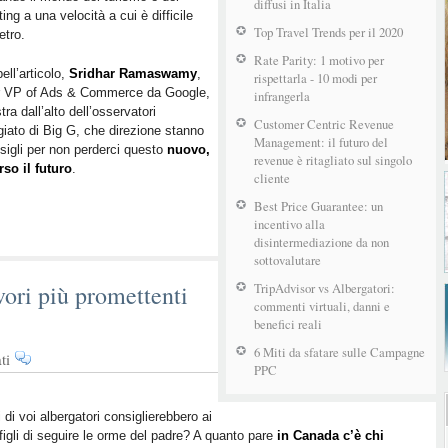
diffusi in Italia
ing a una velocità a cui è difficile
per
Top Travel Trends per il 2020
etro.
affrontare
il
Rate Parity: 1 motivo per
bell’articolo,
Sridhar Ramaswamy
,
futuro
rispettarla - 10 modi per
r VP of Ads & Commerce da Google,
infrangerla
del
tra dall’alto dell’osservatori
turismo
Customer Centric Revenue
egiato di Big G, che direzione stanno
Management: il futuro del
sigli per non perderci questo
nuovo,
revenue è ritagliato sul singolo
rso il futuro
.
cliente
Best Price Guarantee: un
incentivo alla
disintermediazione da non
sottovalutare
vori più promettenti
TripAdvisor vs Albergatori:
commenti virtuali, danni e
benefici reali
6 Miti da sfatare sulle Campagne
su
ti
PPC
L’albergatore:
uno
dei
 di voi albergatori consiglierebbero ai
 figli di seguire le orme del padre? A quanto pare
lavori
in Canada c’è chi