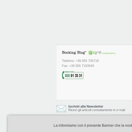
Telefono: +39 055 705718
Fax: +39 055 7193549
Iscriviti alla Newsletter
Ricevi gli articoli comodamente in e-mail
La informiamo con il presente Banner che la nostra 
Booking Blog è realizzato e curato da