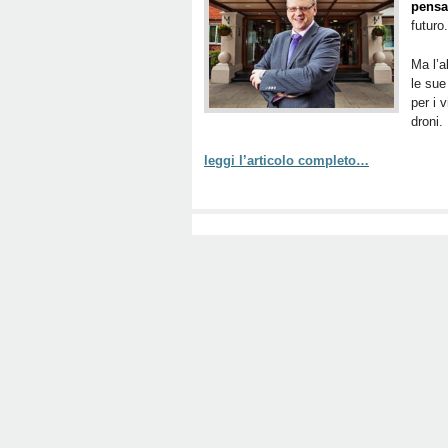
pensa 
futuro.
Ma l’a
le sue
per i 
droni.
leggi l’articolo completo…