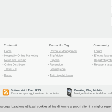
Contenuti
Forum Hot Tag
Community
-
Home
-
Revenue Managament
-
Forum
-
Hospitality Online Marketing
-
TripAdvisor
-
Effettua l'acce
-
News del Turismo
-
Expedia
-
Registrati grati
-
Online Distribution
-
Recensioni
-
Recupera la p
-
Travel 2.0
-
Booking.com
-
Forum
-
Tutti i tag del forum
Sottoscrivi il Feed RSS
Booking Blog Mobile
Resta sempre aggiornato ed in contatto
Naviga direttamente dal tuo cel
organizzazione utilizza i cookies al fine di fornire ai propri clienti la miglior espe
Copyright © 2006-2026 QNT S.r.l. Socio Unico -
www.qnt.it
P.iva: 02333620488 - 