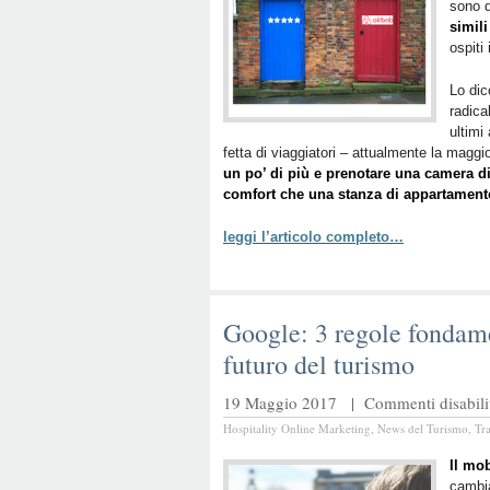
sono d
simili
ospiti 
Lo dic
radica
ultimi
fetta di viaggiatori – attualmente la magg
un po’ di più e prenotare una camera di 
comfort che una stanza di appartament
leggi l’articolo completo…
Google: 3 regole fondamen
futuro del turismo
19 Maggio 2017 |
Commenti disabilit
Hospitality Online Marketing
,
News del Turismo
,
Tr
Il mob
cambia