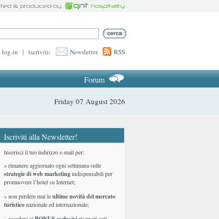
log-in
|
iscriviti:
Newsletter
RSS
Forum
Friday 07 August 2026
Iscriviti alla Newsletter!
Inserisci il tuo indirizzo e-mail per:
» rimanere aggiornato ogni settimana sulle
strategie di web marketing
indispensabili per
promuovere l’hotel su Internet;
» non perdere mai le
ultime novità del mercato
turistico
nazionale ed internazionale
;
» accedere ai
BONUS esclusivi
riservati agli