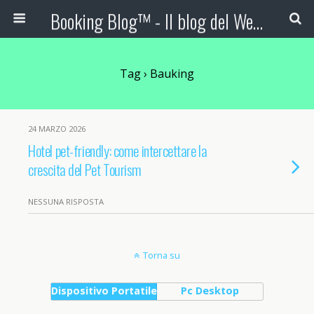
Booking Blog™ - Il blog del Web Marketing Turistico
Tag › Bauking
24 MARZO 2026
Hotel pet-friendly: come intercettare la
crescita del Pet Tourism
NESSUNA RISPOSTA
Torna su
Dispositivo Portatile
Pc Desktop