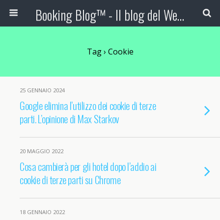
Booking Blog™ - Il blog del Web Marketing Turistico
Tag › Cookie
25 GENNAIO 2024
Google elimina l’utilizzo dei cookie di terze
parti. L’opinione di Max Starkov
20 MAGGIO 2022
Cosa cambierà per gli hotel dopo l’addio ai
cookie di terze parti su Chrome
18 GENNAIO 2022