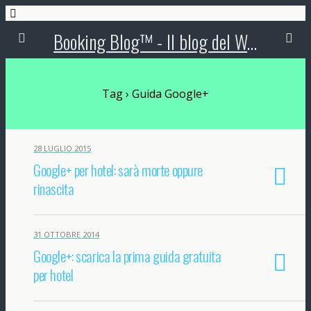
Booking Blog™ - Il blog del Web Marketing Turistico
Tag › Guida Google+
28 LUGLIO 2015
Google+ per hotel: sarà morte oppure
rinascita
31 OTTOBRE 2014
Google+: scarica la prima guida gratuita
per hotel