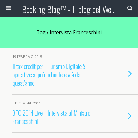
Booking Blog™ - Il blog del Web Marketing Turistico
Tag › Intervista Franceschini
19 FEBBRAIO 2015
Il tax credit per il Turismo Digitale è
operativo: si può richiedere già da
quest’anno
3 DICEMBRE 2014
BTO 2014 Live – Intervista al Ministro
Franceschini