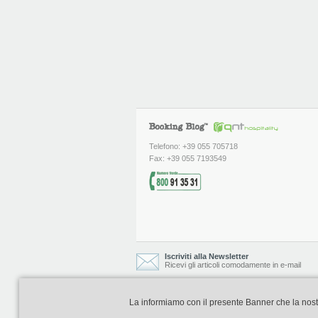
Telefono: +39 055 705718
Fax: +39 055 7193549
Iscriviti alla Newsletter
Ricevi gli articoli comodamente in e-mail
La informiamo con il presente Banner che la nostra 
Booking Blog è realizzato e curato da