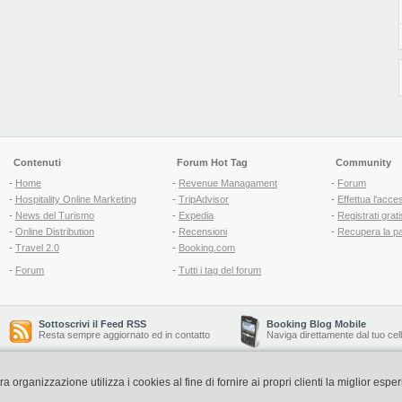
Contenuti
Forum Hot Tag
Community
-
Home
-
Revenue Managament
-
Forum
-
Hospitality Online Marketing
-
TripAdvisor
-
Effettua l'acce
-
News del Turismo
-
Expedia
-
Registrati grati
-
Online Distribution
-
Recensioni
-
Recupera la p
-
Travel 2.0
-
Booking.com
-
Forum
-
Tutti i tag del forum
Sottoscrivi il Feed RSS
Booking Blog Mobile
Resta sempre aggiornato ed in contatto
Naviga direttamente dal tuo cel
organizzazione utilizza i cookies al fine di fornire ai propri clienti la miglior espe
Copyright © 2006-2026 QNT S.r.l. Socio Unico -
www.qnt.it
P.iva: 02333620488 - 