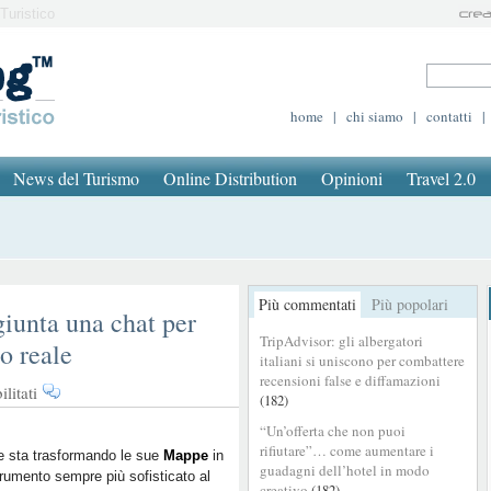
Turistico
home
|
chi siamo
|
contatti
|
News del Turismo
Online Distribution
Opinioni
Travel 2.0
Più commentati
Più popolari
iunta una chat per
TripAdvisor: gli albergatori
po reale
italiani si uniscono per combattere
recensioni false e diffamazioni
su
litati
(182)
Novità
“Un’offerta che non puoi
Google
rifiutare”… come aumentare i
Maps:
e sta trasformando le sue
Mappe
in
guadagni dell’hotel in modo
rumento sempre più sofisticato al
aggiunta
creativo
(182)