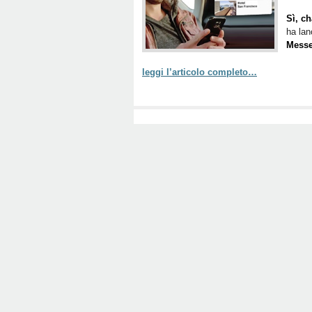
Sì, ch
ha lan
Messe
leggi l’articolo completo…