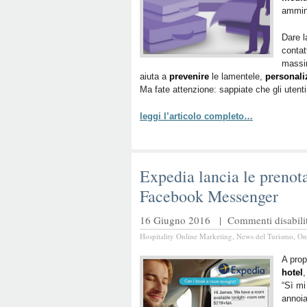
ammin
Dare la
contat
massim
aiuta a
prevenire
le lamentele,
personali
Ma fate attenzione: sappiate che gli utent
leggi l’articolo completo…
Expedia lancia le prenota
Facebook Messenger
16 Giugno 2016 |
Commenti disabilit
Hospitality Online Marketing
,
News del Turismo
,
On
A prop
hotel
,
“Sì mi
annoi