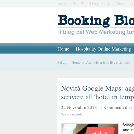
Booking Blog™ – Il blog del Web Marketing 
H
ome
Hospitality Online Marketing
Sei qui:
Home
» Archivio articoli live chat hotel
Novità Google Maps: agg
scrivere all’hotel in tem
22 Novembre 2018 |
Commenti disabi
Senza categoria
Googl
uno st