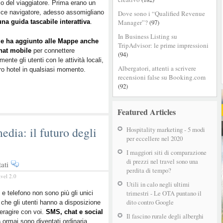
io del viaggiatore. Prima erano un
una
ce navigatore, adesso assomigliano
Dove sono i “Qualified Revenue
chat
una guida tascabile interattiva
.
Manager”?
(97)
per
scrivere
In Business Listing su
e ha aggiunto alle Mappe anche
all’hotel
TripAdvisor: le prime impressioni
hat mobile
per connettere
in
(94)
mente gli utenti con le attività locali,
tempo
Albergatori, attenti a scrivere
tro hotel in qualsiasi momento.
reale
recensioni false su Booking.com
(92)
Featured Articles
edia: il futuro degli
Hospitality marketing - 5 modi
per eccellere nel 2020
I maggiori siti di comparazione
di prezzi nel travel sono una
su
ati
perdita di tempo?
Messaggi,
avel 2.0
chat
Utili in calo negli ultimi
e
trimestri - Le OTA puntano il
 e telefono non sono più gli unici
dito contro Google
che gli utenti hanno a disposizione
social
teragire con voi.
SMS, chat e social
media:
Il fascino rurale degli alberghi
a
ormai sono diventati ordinaria