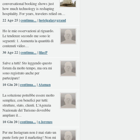
conversational booking shows just
how much technology is reshaping
hospitality. For years, travelers relied on…
22 Ago 25 |
continua...
|
hotelgalaxygrand
Ho le mie osservazioni al riguardo.
Le tendenze secondo me sono le
seguenti: 1. Aumenta la quantità di
contenuti video…
30 Ago 22 |
continua...
|
lilacP
Salve a tutti! Sto leggendo questo
forum da molto tempo, ma ora mi
sono registrato anche per
partecipare!
10 Giu 20 |
continua...
|
Ataman
La soluzione potrebbe essere molto
semplice, con benefici per tutti:
strutture, stato, clienti. L'Agenzia
Nazionale del Turismo dovrebbe
ampliare il…
10 Giu 20 |
continua...
|
g.lorenzo
Per me Instagram non è mai stato un
punte forte per il marketing! Non mi