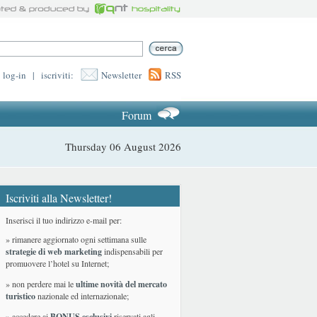
log-in
|
iscriviti:
Newsletter
RSS
Forum
Thursday 06 August 2026
Iscriviti alla Newsletter!
Inserisci il tuo indirizzo e-mail per:
» rimanere aggiornato ogni settimana sulle
strategie di web marketing
indispensabili per
promuovere l’hotel su Internet;
» non perdere mai le
ultime novità del mercato
turistico
nazionale ed internazionale
;
» accedere ai
BONUS esclusivi
riservati agli