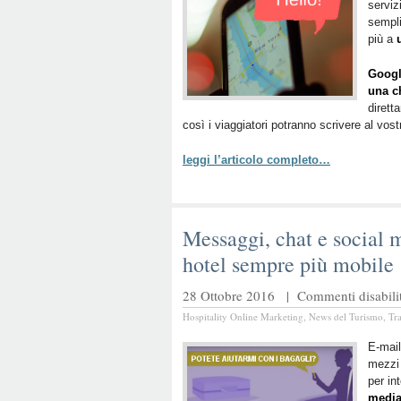
serviz
sempli
più a
Googl
una c
diretta
così i viaggiatori potranno scrivere al vos
leggi l’articolo completo…
Messaggi, chat e social m
hotel sempre più mobile
28 Ottobre 2016 |
Commenti disabilit
Hospitality Online Marketing
,
News del Turismo
,
Tr
E-mail
mezzi 
per in
medi