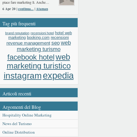
piace fare marketing lì. Anche…
6 Apr 20 |
continua...
|
Ataman
Tag più frequenti
hotel web
brand reputation
recensioni hotel
booking.com
recensioni
marketing
web
seo
revenue management
marketing turismo
web
facebook hotel
marketing turistico
expedia
instagram
Articoli recenti
Argomenti del Blog
Hospitality Online Marketing
News del Turismo
Online Distribution