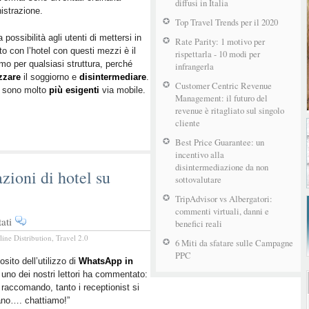
il
diffusi in Italia
istrazione.
futuro
Top Travel Trends per il 2020
degli
 possibilità agli utenti di mettersi in
hotel
Rate Parity: 1 motivo per
to con l’hotel con questi mezzi è il
rispettarla - 10 modi per
sempre
o per qualsiasi struttura, perché
infrangerla
più
zzare
il soggiorno e
disintermediare
.
mobile
Customer Centric Revenue
i sono molto
più esigenti
via mobile.
Management: il futuro del
revenue è ritagliato sul singolo
cliente
Best Price Guarantee: un
incentivo alla
disintermediazione da non
zioni di hotel su
sottovalutare
TripAdvisor vs Albergatori:
commenti virtuali, danni e
su
ati
benefici reali
Expedia
line Distribution
,
Travel 2.0
6 Miti da sfatare sulle Campagne
lancia
PPC
le
osito dell’utilizzo di
WhatsApp in
 uno dei nostri lettori ha commentato:
prenotazioni
 raccomando, tanto i receptionist si
di
ano…. chattiamo!”
hotel