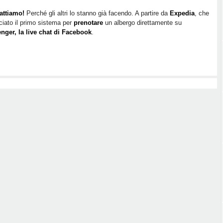
su
attiamo!
Perché gli altri lo stanno già facendo. A partire da
Expedia
, che
Facebook
ciato il primo sistema per
prenotare
un albergo direttamente su
Messenger
nger, la live chat di Facebook
.