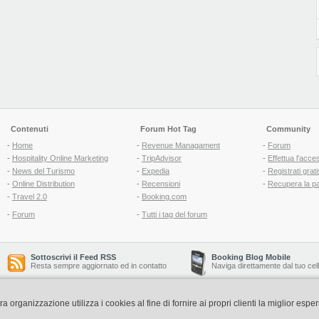
Contenuti
Forum Hot Tag
Community
-
Home
-
Revenue Managament
-
Forum
-
Hospitality Online Marketing
-
TripAdvisor
-
Effettua l'acce
-
News del Turismo
-
Expedia
-
Registrati grati
-
Online Distribution
-
Recensioni
-
Recupera la p
-
Travel 2.0
-
Booking.com
-
Forum
-
Tutti i tag del forum
Sottoscrivi il Feed RSS
Booking Blog Mobile
Resta sempre aggiornato ed in contatto
Naviga direttamente dal tuo cel
organizzazione utilizza i cookies al fine di fornire ai propri clienti la miglior espe
Copyright © 2006-2026 QNT S.r.l. Socio Unico -
www.qnt.it
P.iva: 02333620488 - 