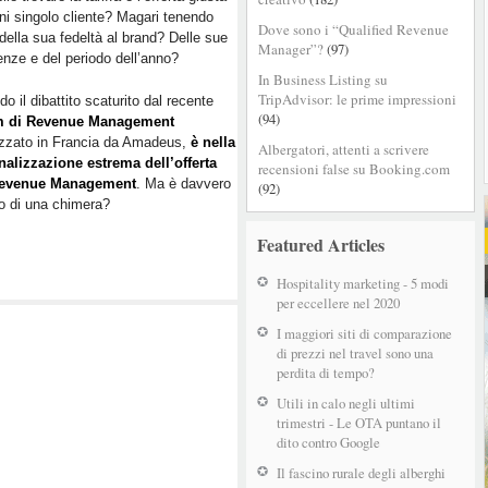
ni singolo cliente? Magari tenendo
Management:
Dove sono i “Qualified Revenue
della sua fedeltà al brand? Delle sue
il
Manager”?
(97)
enze e del periodo dell’anno?
futuro
In Business Listing su
del
TripAdvisor: le prime impressioni
o il dibattito scaturito dal recente
revenue
(94)
 di Revenue Management
è
izzato in Francia da Amadeus,
è nella
ritagliato
Albergatori, attenti a scrivere
nalizzazione estrema dell’offerta
recensioni false su Booking.com
sul
l Revenue Management
. Ma è davvero
(92)
singolo
nto di una chimera?
cliente
Featured Articles
Hospitality marketing - 5 modi
per eccellere nel 2020
I maggiori siti di comparazione
di prezzi nel travel sono una
perdita di tempo?
Utili in calo negli ultimi
trimestri - Le OTA puntano il
dito contro Google
Il fascino rurale degli alberghi