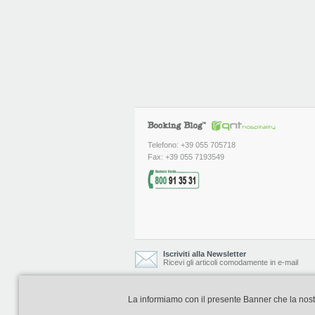
Telefono: +39 055 705718
Fax: +39 055 7193549
Iscriviti alla Newsletter
Ricevi gli articoli comodamente in e-mail
La informiamo con il presente Banner che la nostra 
Booking Blog è realizzato e curato da