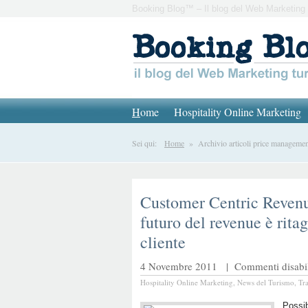
Booking Blog™ – Il blog del Web Marketing 
H
ome
Hospitality Online Marketing
Sei qui:
Home
» Archivio articoli price managemen
Customer Centric Reven
futuro del revenue è ritag
cliente
4 Novembre 2011 |
Commenti disabil
Hospitality Online Marketing
,
News del Turismo
,
Tr
Possibi