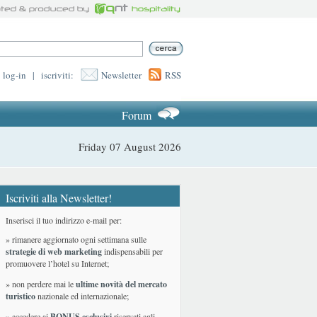
log-in
|
iscriviti:
Newsletter
RSS
Forum
Friday 07 August 2026
Iscriviti alla Newsletter!
Inserisci il tuo indirizzo e-mail per:
» rimanere aggiornato ogni settimana sulle
strategie di web marketing
indispensabili per
promuovere l’hotel su Internet;
» non perdere mai le
ultime novità del mercato
turistico
nazionale ed internazionale
;
» accedere ai
BONUS esclusivi
riservati agli