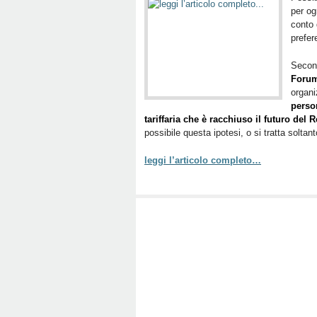
per og
conto 
prefer
Second
Forum
organ
perso
tariffaria che è racchiuso il futuro de
possibile questa ipotesi, o si tratta solta
leggi l’articolo completo…