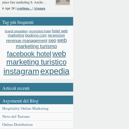
piace fare marketing lì. Anche…
6 Apr 20 |
continua...
|
Ataman
Tag più frequenti
hotel web
brand reputation
recensioni hotel
booking.com
recensioni
marketing
web
seo
revenue management
marketing turismo
web
facebook hotel
marketing turistico
expedia
instagram
Articoli recenti
Argomenti del Blog
Hospitality Online Marketing
News del Turismo
Online Distribution