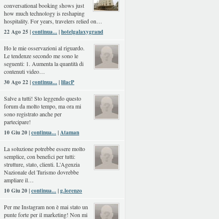
conversational booking shows just
how much technology is reshaping
hospitality. For years, travelers relied on…
22 Ago 25 |
continua...
|
hotelgalaxygrand
Ho le mie osservazioni al riguardo.
Le tendenze secondo me sono le
seguenti: 1. Aumenta la quantità di
contenuti video…
30 Ago 22 |
continua...
|
lilacP
Salve a tutti! Sto leggendo questo
forum da molto tempo, ma ora mi
sono registrato anche per
partecipare!
10 Giu 20 |
continua...
|
Ataman
La soluzione potrebbe essere molto
semplice, con benefici per tutti:
strutture, stato, clienti. L'Agenzia
Nazionale del Turismo dovrebbe
ampliare il…
10 Giu 20 |
continua...
|
g.lorenzo
Per me Instagram non è mai stato un
punte forte per il marketing! Non mi