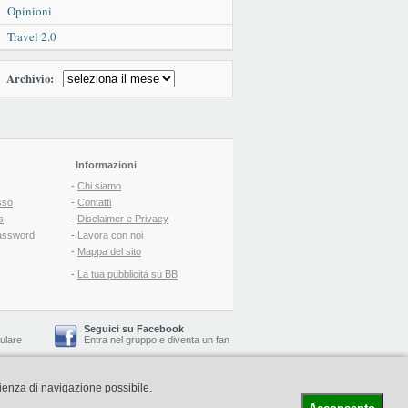
Opinioni
Travel 2.0
Archivio:
Informazioni
-
Chi siamo
sso
-
Contatti
s
-
Disclaimer e Privacy
assword
-
Lavora con noi
-
Mappa del sito
-
La tua pubblicità su BB
Seguici su Facebook
lulare
Entra nel gruppo
e
diventa un fan
rienza di navigazione possibile.
-
Booking Blog
™ -
Il blog del Web Marketing Turistico
C.S.: € 19.000 i.v. - CCIAA: Firenze - REA: FI-522110