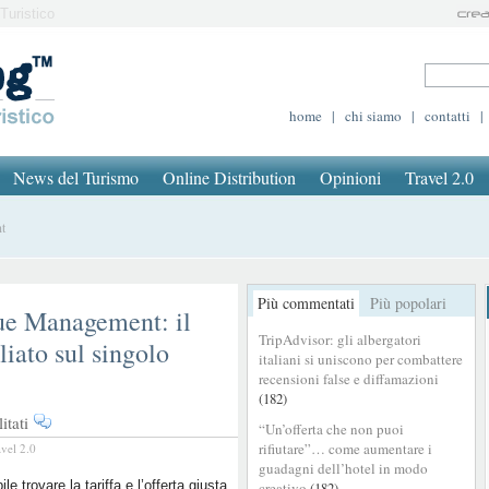
Turistico
home
|
chi siamo
|
contatti
|
News del Turismo
Online Distribution
Opinioni
Travel 2.0
t
Più commentati
Più popolari
ue Management: il
TripAdvisor: gli albergatori
liato sul singolo
italiani si uniscono per combattere
recensioni false e diffamazioni
(182)
su
itati
“Un’offerta che non puoi
Customer
rifiutare”… come aumentare i
avel 2.0
Centric
guadagni dell’hotel in modo
Revenue
le trovare la tariffa e l’offerta giusta
creativo
(182)