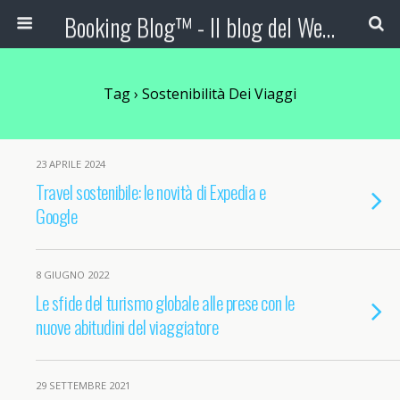
Booking Blog™ - Il blog del Web Marketing Turistico
Tag › Sostenibilità Dei Viaggi
23 APRILE 2024
Travel sostenibile: le novità di Expedia e
Google
8 GIUGNO 2022
Le sfide del turismo globale alle prese con le
nuove abitudini del viaggiatore
29 SETTEMBRE 2021