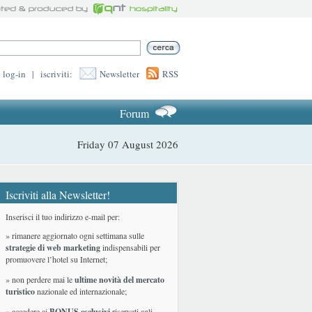
log-in
|
iscriviti:
Newsletter
RSS
Forum
Friday 07 August 2026
Iscriviti alla Newsletter!
Inserisci il tuo indirizzo e-mail per:
» rimanere aggiornato ogni settimana sulle
strategie di web marketing
indispensabili per
promuovere l’hotel su Internet;
» non perdere mai le
ultime novità del mercato
turistico
nazionale ed internazionale
;
» accedere ai
BONUS esclusivi
riservati agli