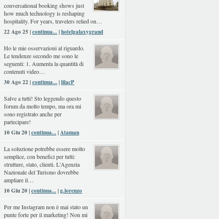
conversational booking shows just
how much technology is reshaping
hospitality. For years, travelers relied on…
22 Ago 25 |
continua...
|
hotelgalaxygrand
Ho le mie osservazioni al riguardo.
Le tendenze secondo me sono le
seguenti: 1. Aumenta la quantità di
contenuti video…
30 Ago 22 |
continua...
|
lilacP
Salve a tutti! Sto leggendo questo
forum da molto tempo, ma ora mi
sono registrato anche per
partecipare!
10 Giu 20 |
continua...
|
Ataman
La soluzione potrebbe essere molto
semplice, con benefici per tutti:
strutture, stato, clienti. L'Agenzia
Nazionale del Turismo dovrebbe
ampliare il…
10 Giu 20 |
continua...
|
g.lorenzo
Per me Instagram non è mai stato un
punte forte per il marketing! Non mi