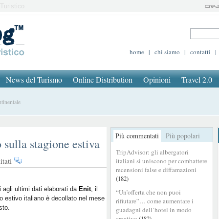
Turistico
home
|
chi siamo
|
contatti
|
News del Turismo
Online Distribution
Opinioni
Travel 2.0
tinentale
Più commentati
Più popolari
 sulla stagione estiva
TripAdvisor: gli albergatori
su
tati
italiani si uniscono per combattere
Turismo
recensioni false e diffamazioni
(182)
italiano,
il
i agli ultimi dati elaborati da
Enit
, il
“Un’offerta che non puoi
o estivo italiano è decollato nel mese
punto
rifiutare”… come aumentare i
sto.
sulla
guadagni dell’hotel in modo
creativo
(182)