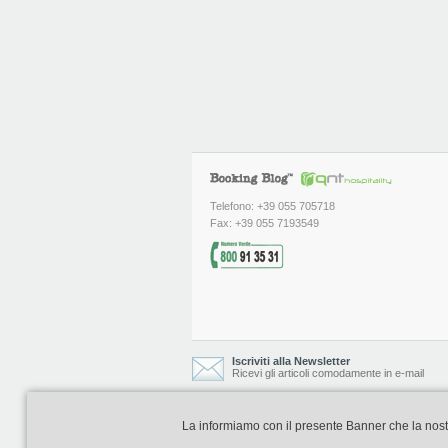
Telefono: +39 055 705718
Fax: +39 055 7193549
Iscriviti alla Newsletter
Ricevi gli articoli comodamente in e-mail
La informiamo con il presente Banner che la nostra 
Booking Blog è realizzato e curato da