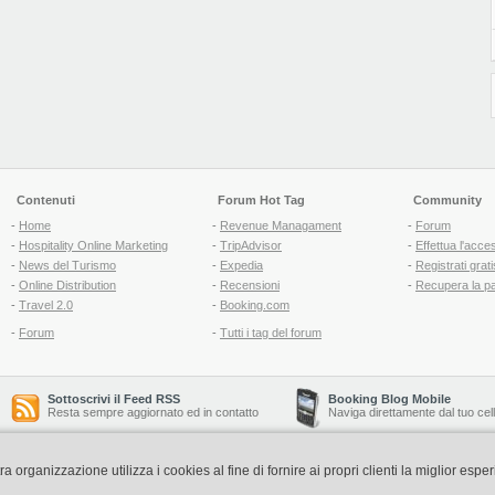
Contenuti
Forum Hot Tag
Community
-
Home
-
Revenue Managament
-
Forum
-
Hospitality Online Marketing
-
TripAdvisor
-
Effettua l'acce
-
News del Turismo
-
Expedia
-
Registrati grati
-
Online Distribution
-
Recensioni
-
Recupera la p
-
Travel 2.0
-
Booking.com
-
Forum
-
Tutti i tag del forum
Sottoscrivi il Feed RSS
Booking Blog Mobile
Resta sempre aggiornato ed in contatto
Naviga direttamente dal tuo cel
organizzazione utilizza i cookies al fine di fornire ai propri clienti la miglior espe
Copyright © 2006-2026 QNT S.r.l. Socio Unico -
www.qnt.it
P.iva: 02333620488 - 