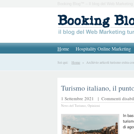
Booking Blog™ – Il blog del Web Marketing 
H
ome
Hospitality Online Marketing
Sei qui:
Home
» Archivio articoli turismo extra-con
Turismo italiano, il punto
1 Settembre 2021 |
Commenti disabili
News del Turismo
,
Opinioni
In bas
turism
di ago