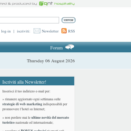
log-in
|
iscriviti:
Newsletter
RSS
Forum
Thursday 06 August 2026
Iscriviti alla Newsletter!
Inserisci il tuo indirizzo e-mail per:
» rimanere aggiornato ogni settimana sulle
strategie di web marketing
indispensabili per
promuovere l’hotel su Internet;
» non perdere mai le
ultime novità del mercato
turistico
nazionale ed internazionale
;
» accedere ai
BONUS esclusivi
riservati agli