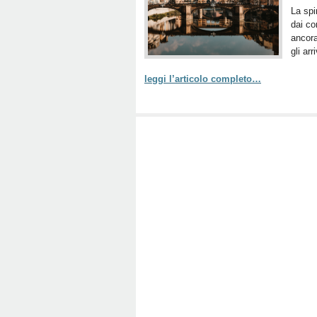
La spi
dai co
ancora
gli arr
leggi l’articolo completo…