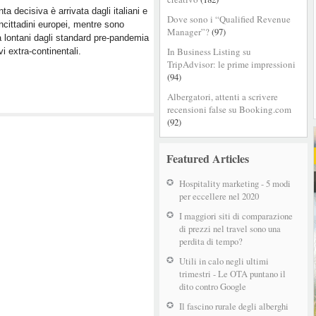
stagione
nta decisiva è arrivata dagli italiani e
estiva
Dove sono i “Qualified Revenue
ncittadini europei, mentre sono
Manager”?
(97)
 lontani dagli standard pre-pandemia
In Business Listing su
ivi extra-continentali.
TripAdvisor: le prime impressioni
(94)
Albergatori, attenti a scrivere
recensioni false su Booking.com
(92)
Featured Articles
Hospitality marketing - 5 modi
per eccellere nel 2020
I maggiori siti di comparazione
di prezzi nel travel sono una
perdita di tempo?
Utili in calo negli ultimi
trimestri - Le OTA puntano il
dito contro Google
Il fascino rurale degli alberghi