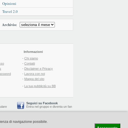
Opinioni
Travel 2.0
Archivio:
Informazioni
-
Chi siamo
sso
-
Contatti
s
-
Disclaimer e Privacy
assword
-
Lavora con noi
-
Mappa del sito
-
La tua pubblicità su BB
Seguici su Facebook
lulare
Entra nel gruppo
e
diventa un fan
rienza di navigazione possibile.
-
Booking Blog
™ -
Il blog del Web Marketing Turistico
C.S.: € 19.000 i.v. - CCIAA: Firenze - REA: FI-522110