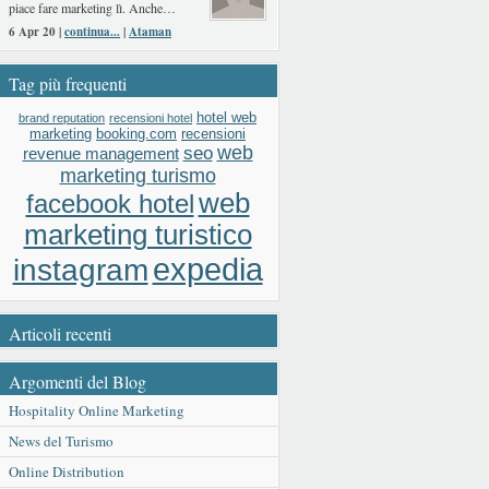
piace fare marketing lì. Anche…
6 Apr 20 |
continua...
|
Ataman
Tag più frequenti
hotel web
brand reputation
recensioni hotel
booking.com
recensioni
marketing
web
seo
revenue management
marketing turismo
web
facebook hotel
marketing turistico
expedia
instagram
Articoli recenti
Argomenti del Blog
Hospitality Online Marketing
News del Turismo
Online Distribution