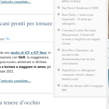
diffusi in Italia
 l’articolo completo…
primavera
Top Travel Trends per il 2020
Rate Parity: 1 motivo per
rispettarla - 10 modi per
cani pronti per tornare
infrangerla
Customer Centric Revenue
Management: il futuro del
su
ati
revenue è ritagliato sul singolo
Frequent
cliente
Travelers
Best Price Guarantee: un
americani
do uno
studio di ICF e ICF Next
, in
incentivo alla
borazione con
pronti
Skift
, la maggioranza
disintermediazione da non
americani si dichiara
quent travelers
per
sottovalutare
 a tornare a viaggiare in aereo
già
tornare
TripAdvisor vs Albergatori:
state 2021.
a
commenti virtuali, danni e
volare
benefici reali
 l’articolo completo…
6 Miti da sfatare sulle Campagne
PPC
a tenere d’occhio