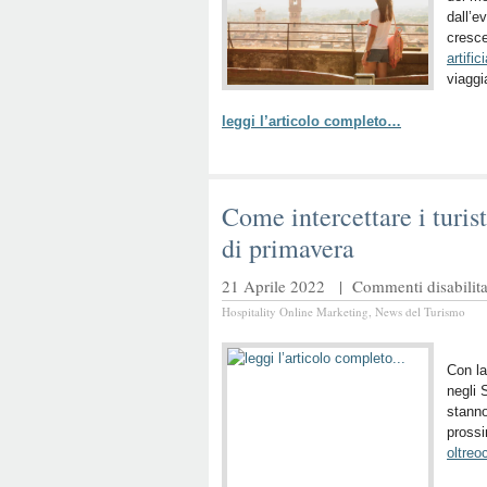
dall’e
cresce
artific
viaggi
leggi l’articolo completo…
Come intercettare i turis
di primavera
21 Aprile 2022 |
Commenti disabilita
Hospitality Online Marketing
,
News del Turismo
Con la
negli 
stanno
pross
oltreo