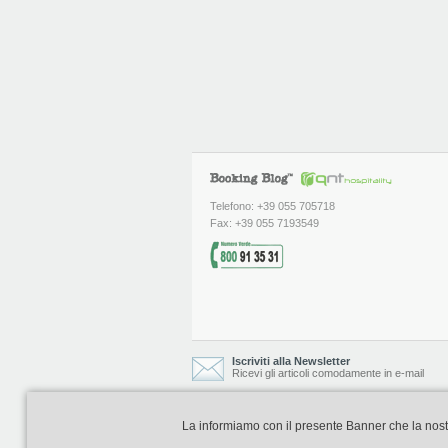
Telefono: +39 055 705718
Fax: +39 055 7193549
Iscriviti alla Newsletter
Ricevi gli articoli comodamente in e-mail
La informiamo con il presente Banner che la nostra 
Booking Blog è realizzato e curato da