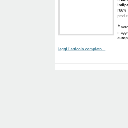
indip
l’86% 
produt
È vero
maggio
europ
leggi l’articolo completo…