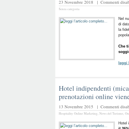
23 Novembre 2018 |
Commenti disabi
Senza categoria
Nel n
di dat
la fid
popol
Che t
soggi
leggi
Hotel indipendenti (mica 
prenotazioni online viene
13 Novembre 2015 |
Commenti disabi
Hospitality Online Marketing
,
News del Turismo
,
On
Hotel
il 26%