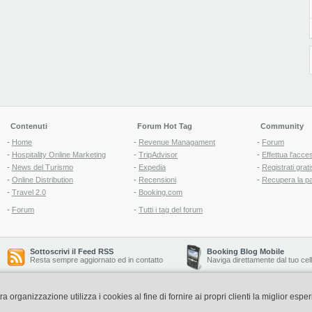
Contenuti
Forum Hot Tag
Community
-
Home
-
Revenue Managament
-
Forum
-
Hospitality Online Marketing
-
TripAdvisor
-
Effettua l'acce
-
News del Turismo
-
Expedia
-
Registrati grati
-
Online Distribution
-
Recensioni
-
Recupera la p
-
Travel 2.0
-
Booking.com
-
Forum
-
Tutti i tag del forum
Sottoscrivi il Feed RSS
Booking Blog Mobile
Resta sempre aggiornato ed in contatto
Naviga direttamente dal tuo cel
organizzazione utilizza i cookies al fine di fornire ai propri clienti la miglior espe
Copyright © 2006-2026 QNT S.r.l. Socio Unico -
www.qnt.it
P.iva: 02333620488 - 