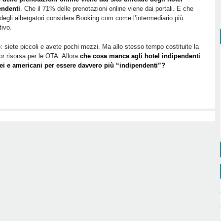
tanto):
endenti
. Che il 71% delle prenotazioni online viene dai portali. E che
perché
degli albergatori considera Booking.com come l’intermediario più
solo
tivo.
il
26%
: siete piccoli e avete pochi mezzi. Ma allo stesso tempo costituite la
delle
r risorsa per le OTA. Allora
che cosa manca agli hotel indipendenti
prenotazioni
ei e americani per essere davvero più “indipendenti”?
online
viene
dal
canale
diretto?