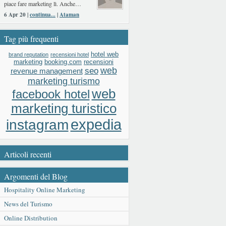
piace fare marketing lì. Anche…
6 Apr 20 |
continua...
|
Ataman
Tag più frequenti
hotel web
brand reputation
recensioni hotel
booking.com
recensioni
marketing
web
seo
revenue management
marketing turismo
web
facebook hotel
marketing turistico
expedia
instagram
Articoli recenti
Argomenti del Blog
Hospitality Online Marketing
News del Turismo
Online Distribution