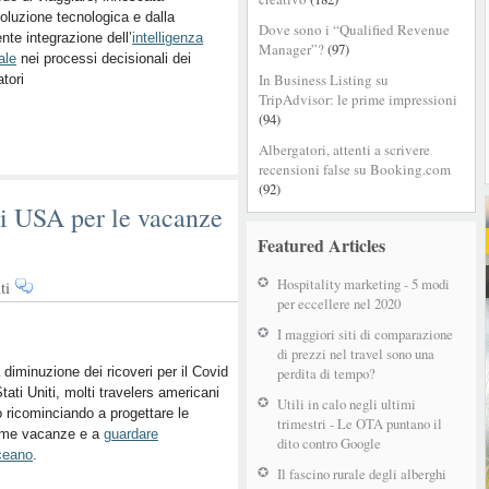
dell’estate
voluzione tecnologica e dalla
2025
Dove sono i “Qualified Revenue
nte integrazione dell’
intelligenza
Manager”?
(97)
iale
nei processi decisionali dei
In Business Listing su
atori
TripAdvisor: le prime impressioni
(94)
Albergatori, attenti a scrivere
recensioni false su Booking.com
(92)
ti USA per le vacanze
Featured Articles
Hospitality marketing - 5 modi
su
ti
per eccellere nel 2020
Come
intercettare
I maggiori siti di comparazione
i
di prezzi nel travel sono una
turisti
 diminuzione dei ricoveri per il Covid
perdita di tempo?
Stati Uniti, molti travelers americani
USA
Utili in calo negli ultimi
 ricominciando a progettare le
per
trimestri - Le OTA puntano il
ime vacanze e a
guardare
le
dito contro Google
ceano
.
vacanze
Il fascino rurale degli alberghi
di