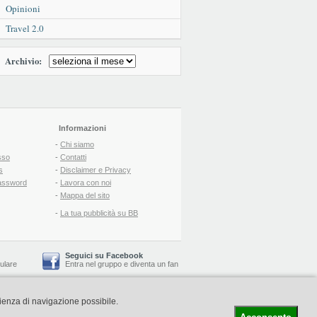
Opinioni
Travel 2.0
Archivio:
Informazioni
-
Chi siamo
sso
-
Contatti
s
-
Disclaimer e Privacy
assword
-
Lavora con noi
-
Mappa del sito
-
La tua pubblicità su BB
Seguici su Facebook
lulare
Entra nel gruppo
e
diventa un fan
rienza di navigazione possibile.
-
Booking Blog
™ -
Il blog del Web Marketing Turistico
C.S.: € 19.000 i.v. - CCIAA: Firenze - REA: FI-522110