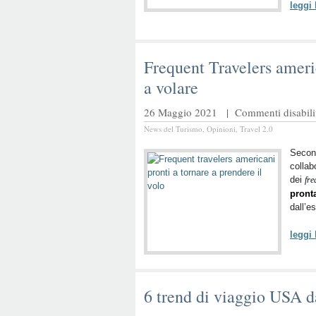
leggi
Frequent Travelers ameri
a volare
26 Maggio 2021 |
Commenti disabilit
News del Turismo
,
Opinioni
,
Travel 2.0
Secon
colla
dei
fre
pronta
dall’e
leggi
6 trend di viaggio USA d