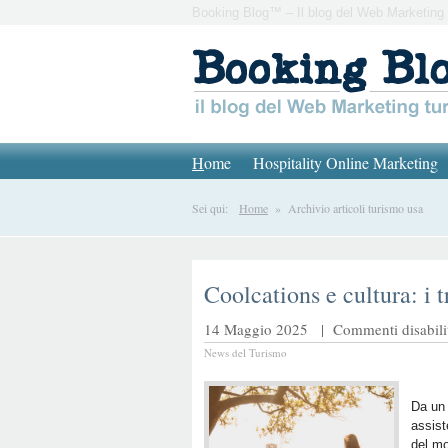
Booking Blog™ – Il blog del Web Marketing 
H
ome
Hospitality Online Marketing
Sei qui:
Home
» Archivio articoli turismo usa
Coolcations e cultura: i 
14 Maggio 2025 |
Commenti disabilit
News del Turismo
Da un 
assist
del mo