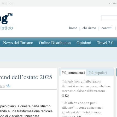
Turistico
home
|
chi siamo
|
contatti
|
News del Turismo
Online Distribution
Opinioni
Travel 2.0
Più commentati
Più popolari
trend dell’estate 2025
TripAdvisor: gli albergatori
su
ati
italiani si uniscono per combattere
Coolcations
recensioni false e diffamazioni
(182)
e
cultura:
“Un’offerta che non puoi
i
paio d’anni a questa parte stiamo
rifiutare”… come aumentare i
endo a una trasformazione radicale
trend
guadagni dell’hotel in modo
do di viaggiare, innescata
creativo
(182)