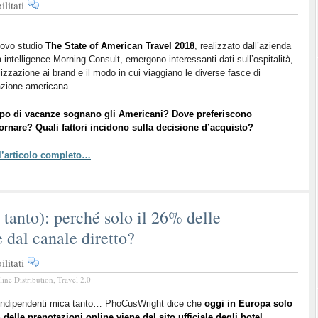
su
litati
6
trend
di
uovo studio
The State of American Travel 2018
, realizzato dall’azienda
a intelligence Morning Consult, emergono interessanti dati sull’ospitalità,
viaggio
elizzazione ai brand e il modo in cui viaggiano le diverse fasce di
USA
azione americana.
da
tenere
ipo di vacanze sognano gli Americani? Dove preferiscono
d’occhio
ornare? Quali fattori incidono sulla decisione d’acquisto?
 l’articolo completo…
tanto): perché solo il 26% delle
 dal canale diretto?
su
litati
Hotel
line Distribution
,
Travel 2.0
indipendenti
(mica
 indipendenti mica tanto… PhoCusWright dice che
oggi in Europa solo
 delle prenotazioni online viene dal sito ufficiale degli hotel