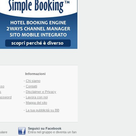
Informazioni
-
Chi siamo
sso
-
Contatti
s
-
Disclaimer e Privacy
assword
-
Lavora con noi
-
Mappa del sito
-
La tua pubblicità su BB
Seguici su Facebook
lulare
Entra nel gruppo
e
diventa un fan