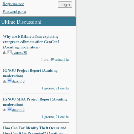
Registrazione
Login
Password persa
Ultime Discussioni
Why are EDHmeta fans exploring
evergreen edhmeta after GenCon?
(Awaiting moderation)
da
evarose30
1 ora, 49 minuti fa
IGNOU Project Report (Awaiting
moderation)
da
shakir12
1 giorno, 21 ore fa
IGNOU MBA Project Report (Awaiting
moderation)
da
shakir12
1 giorno, 21 ore fa
How Can Tax Identity Theft Occur and
How Can It Be Prevented? (Awaiting