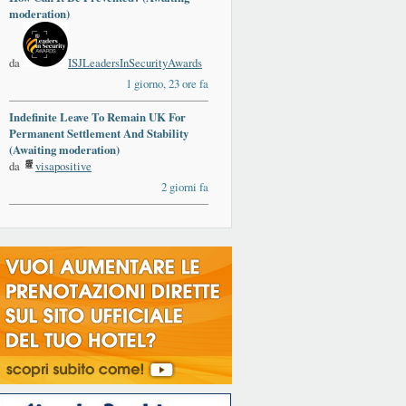
moderation)
da
ISJLeadersInSecurityAwards
1 giorno, 23 ore fa
Indefinite Leave To Remain UK For
Permanent Settlement And Stability
(Awaiting moderation)
da
visapositive
2 giorni fa