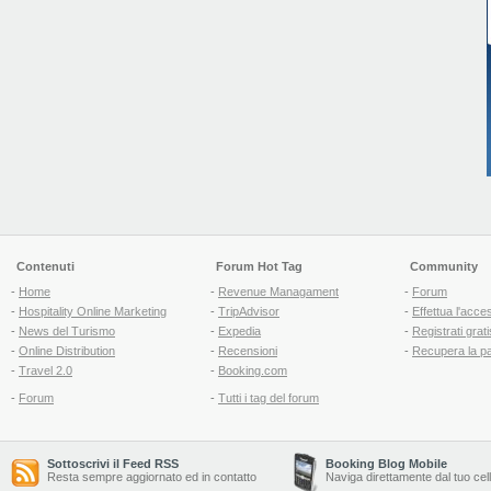
Contenuti
Forum Hot Tag
Community
-
Home
-
Revenue Managament
-
Forum
-
Hospitality Online Marketing
-
TripAdvisor
-
Effettua l'acce
-
News del Turismo
-
Expedia
-
Registrati grati
-
Online Distribution
-
Recensioni
-
Recupera la p
-
Travel 2.0
-
Booking.com
-
Forum
-
Tutti i tag del forum
Sottoscrivi il Feed RSS
Booking Blog Mobile
Resta sempre aggiornato ed in contatto
Naviga direttamente dal tuo cel