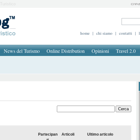
Turistico
home
|
chi siamo
|
contatti
|
News del Turismo
Online Distribution
Opinioni
Travel 2.0
Partecipan
Articoli
Ultimo articolo