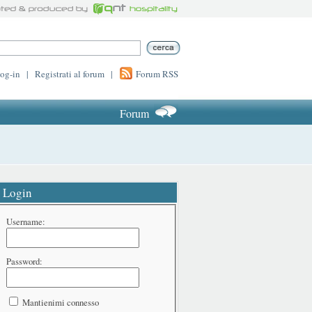
log-in
|
Registrati al forum
|
Forum RSS
Forum
Login
Username:
Password:
Mantienimi connesso