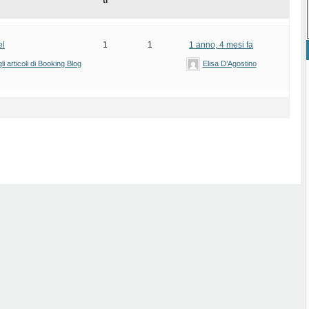
ti
el
1
1
1 anno, 4 mesi fa
i articoli di Booking Blog
Elisa D’Agostino