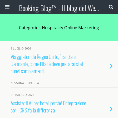
Booking Blog™ - Il blog del Web Marketing Turistico
Categorie ›
Hospitality Online Marketing
9 LUGLIO 2026
Viaggiatori da Regno Unito, Francia e
Germania, come l’Italia deve prepararsi ai
nuovi cambiamenti
NESSUNA RISPOSTA
21 MAGGIO 2026
Assistenti AI per hotel: perché l’integrazione
con i CRS fa la differenza