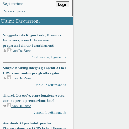
Registrazione
Login
Password persa
Ultime Discussioni
Viaggiatori da Regno Unito, Francia e
Germania, come l’Italia deve
prepararsi ai nuovi cambiamenti
da
Ivan De Rose
4 settimane, 1 giorno fa
Simple Booking integra gli agenti AI nel
CRS: cosa cambia per gli albergatori
da
Ivan De Rose
1 mese, 2 settimane fa
TikTok Go: cos’è, come funziona e cosa
cambia per la prenotazione hotel
da
Ivan De Rose
2 mesi, 1 settimana fa
Assistenti AI per hotel: perché
l’integrazione con i CRS fa la differenza