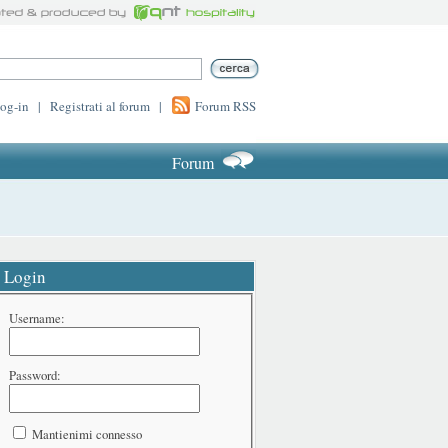
log-in
|
Registrati al forum
|
Forum RSS
Forum
Login
Username:
Password:
Mantienimi connesso