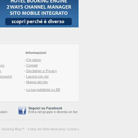
Informazioni
-
Chi siamo
sso
-
Contatti
s
-
Disclaimer e Privacy
assword
-
Lavora con noi
-
Mappa del sito
-
La tua pubblicità su BB
Seguici su Facebook
lulare
Entra nel gruppo
e
diventa un fan
-
Booking Blog
™ -
Il blog del Web Marketing Turistico