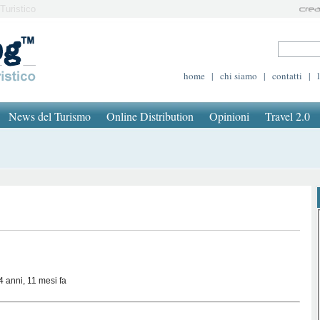
Turistico
home
|
chi siamo
|
contatti
|
News del Turismo
Online Distribution
Opinioni
Travel 2.0
4 anni, 11 mesi fa