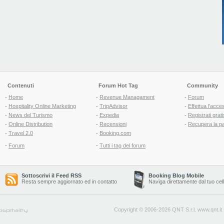
Contenuti
Forum Hot Tag
Community
-
Home
-
Revenue Managament
-
Forum
-
Hospitality Online Marketing
-
TripAdvisor
-
Effettua l'acce
-
News del Turismo
-
Expedia
-
Registrati grati
-
Online Distribution
-
Recensioni
-
Recupera la p
-
Travel 2.0
-
Booking.com
-
Forum
-
Tutti i tag del forum
Sottoscrivi il Feed RSS
Booking Blog Mobile
Resta sempre aggiornato ed in contatto
Naviga direttamente dal tuo cel
Copyright © 2006-2026 QNT S.r.l.
www.qnt.it