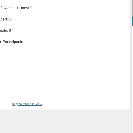
ità: 4 anni, 11 mesi fa
perti: 0
eate: 0
: Partecipante
pagina successiva
»