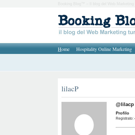
Booking Blog™ – Il blog del Web Marketing 
H
ome
Hospitality Online Marketing
lilacP
@lilacp
Profilo
Registrato: 