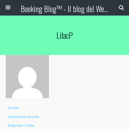
Booking Blog™ - Il blog del Web Marketing Turistico
LilacP
Profilo
Discussioni avviate
Risposte Create