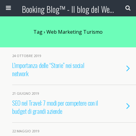
Booking Blog™ - Il blog del Web Marketing Turistico
Tag › Web Marketing Turismo
24 OTTOBRE 2019
L’importanza delle “Storie” nei social
network
21 GIUGNO 2019
SEO nel Travel: 7 modi per competere con il
budget di grandi aziende
22 MAGGIO 2019