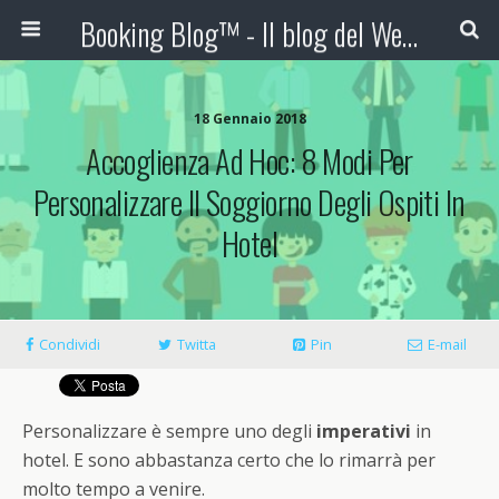
Booking Blog™ - Il blog del Web Marketing Turistico
18 Gennaio 2018
Accoglienza Ad Hoc: 8 Modi Per
Personalizzare Il Soggiorno Degli Ospiti In
Hotel
Condividi
Twitta
Pin
E-mail
Personalizzare è sempre uno degli
imperativi
in
hotel. E sono abbastanza certo che lo rimarrà per
molto tempo a venire.