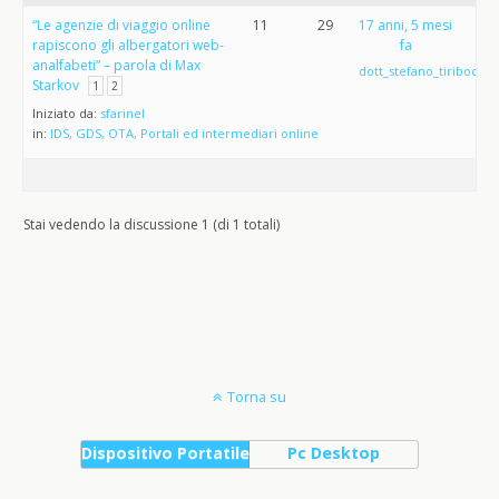
“Le agenzie di viaggio online
11
29
17 anni, 5 mesi
rapiscono gli albergatori web-
fa
analfabeti” – parola di Max
dott_stefano_tiribocchi
Starkov
1
2
Iniziato da:
sfarinel
in:
IDS, GDS, OTA, Portali ed intermediari online
Stai vedendo la discussione 1 (di 1 totali)
Torna su
Dispositivo Portatile
Pc Desktop