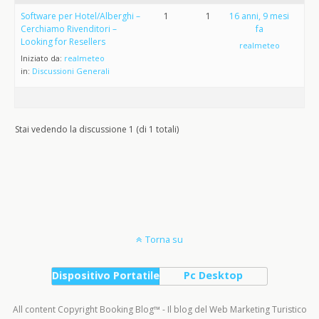
Software per Hotel/Alberghi –
1
1
16 anni, 9 mesi
Cerchiamo Rivenditori –
fa
Looking for Resellers
realmeteo
Iniziato da:
realmeteo
in:
Discussioni Generali
Stai vedendo la discussione 1 (di 1 totali)
Torna su
Dispositivo Portatile
Pc Desktop
All content Copyright Booking Blog™ - Il blog del Web Marketing Turistico