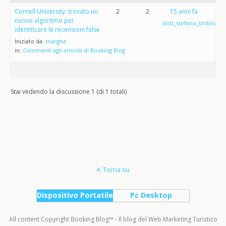
Cornell University: trovato un
2
2
15 anni fa
nuovo algoritmo per
dott_stefano_tiribocchi
identificare le recensioni false
Iniziato da:
marghe
in:
Commenti agli articoli di Booking Blog
Stai vedendo la discussione 1 (di 1 totali)
Torna su
Dispositivo Portatile
Pc Desktop
All content Copyright Booking Blog™ - Il blog del Web Marketing Turistico