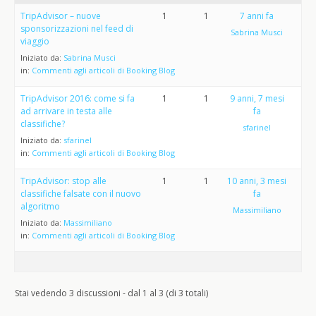
TripAdvisor – nuove
1
1
7 anni fa
sponsorizzazioni nel feed di
Sabrina Musci
viaggio
Iniziato da:
Sabrina Musci
in:
Commenti agli articoli di Booking Blog
TripAdvisor 2016: come si fa
1
1
9 anni, 7 mesi
ad arrivare in testa alle
fa
classifiche?
sfarinel
Iniziato da:
sfarinel
in:
Commenti agli articoli di Booking Blog
TripAdvisor: stop alle
1
1
10 anni, 3 mesi
classifiche falsate con il nuovo
fa
algoritmo
Massimiliano
Iniziato da:
Massimiliano
in:
Commenti agli articoli di Booking Blog
Stai vedendo 3 discussioni - dal 1 al 3 (di 3 totali)