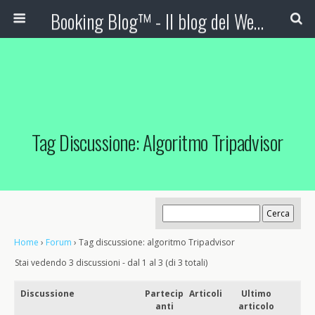
Booking Blog™ - Il blog del Web Marketing Turistico
Tag Discussione: Algoritmo Tripadvisor
Home
›
Forum
›
Tag discussione: algoritmo Tripadvisor
Stai vedendo 3 discussioni - dal 1 al 3 (di 3 totali)
Discussione
Partecip
Articoli
Ultimo
anti
articolo