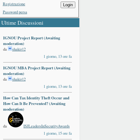
Registrazione
Login
Password persa
Ultime Discussioni
IGNOU Project Report (Awaiting
moderation)
da
shakir12
1 giorno, 13 ore fa
IGNOU MBA Project Report (Awaiting
moderation)
da
shakir12
1 giorno, 13 ore fa
How Can Tax Identity Theft Occur and
How Can It Be Prevented? (Awaiting
moderation)
da
ISJLeadersInSecurityAwards
1 giorno, 15 ore fa