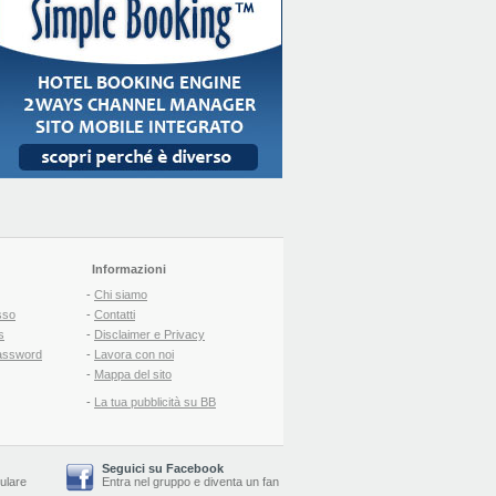
Informazioni
-
Chi siamo
sso
-
Contatti
s
-
Disclaimer e Privacy
assword
-
Lavora con noi
-
Mappa del sito
-
La tua pubblicità su BB
Seguici su Facebook
lulare
Entra nel gruppo
e
diventa un fan