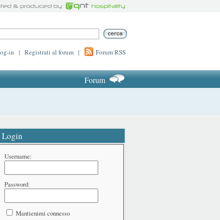
log-in
|
Registrati al forum
|
Forum RSS
Forum
Login
Username:
Password:
Mantienimi connesso