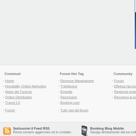
Contenuti
Forum Hot Tag
Community
-
Home
-
Revenue Managament
-
Forum
-
Hospitality Online Marketing
-
TripAdvisor
-
Effettua l'acce
-
News del Turismo
-
Expedia
-
Registrati grati
-
Online Distribution
-
Recensioni
-
Recupera la p
-
Travel 2.0
-
Booking.com
-
Forum
-
Tutti i tag del forum
Sottoscrivi il Feed RSS
Booking Blog Mobile
Resta sempre aggiornato ed in contatto
Naviga direttamente dal tuo cel