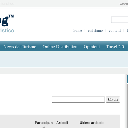
Turistico
home
|
chi siamo
|
contatti
|
News del Turismo
Online Distribution
Opinioni
Travel 2.0
Partecipan
Articoli
Ultimo articolo