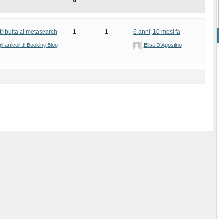
ti
ttribuita ai metasearch
1
1
6 anni, 10 mesi fa
i articoli di Booking Blog
Elisa D’Agostino