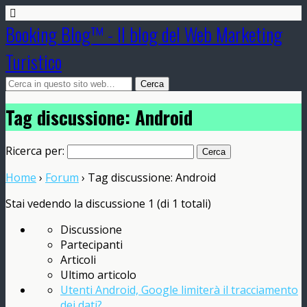
Booking Blog™ - Il blog del Web Marketing
Turistico
Tag discussione: Android
Ricerca per:
Home
›
Forum
›
Tag discussione: Android
Stai vedendo la discussione 1 (di 1 totali)
Discussione
Partecipanti
Articoli
Ultimo articolo
Utenti Android, Google limiterà il tracciamento
dei dati?