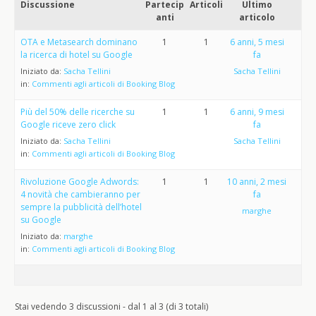
Discussione
Partecip
Articoli
Ultimo
anti
articolo
OTA e Metasearch dominano
1
1
6 anni, 5 mesi
la ricerca di hotel su Google
fa
Iniziato da:
Sacha Tellini
Sacha Tellini
in:
Commenti agli articoli di Booking Blog
Più del 50% delle ricerche su
1
1
6 anni, 9 mesi
Google riceve zero click
fa
Iniziato da:
Sacha Tellini
Sacha Tellini
in:
Commenti agli articoli di Booking Blog
Rivoluzione Google Adwords:
1
1
10 anni, 2 mesi
4 novità che cambieranno per
fa
sempre la pubblicità dell’hotel
marghe
su Google
Iniziato da:
marghe
in:
Commenti agli articoli di Booking Blog
Stai vedendo 3 discussioni - dal 1 al 3 (di 3 totali)