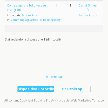
Come acquisire followers su
1
1
6 anni, 5 mesi
Instagram
fa
Iniziato da:
Sabrina Musci
Sabrina Musci
in:
Commenti agli articoli di Booking Blog
Stai vedendo la discussione 1 (di 1 totali)
Torna su
Dispositivo Portatile
Pc Desktop
All content Copyright Booking Blog™ - Il blog del Web Marketing Turistico