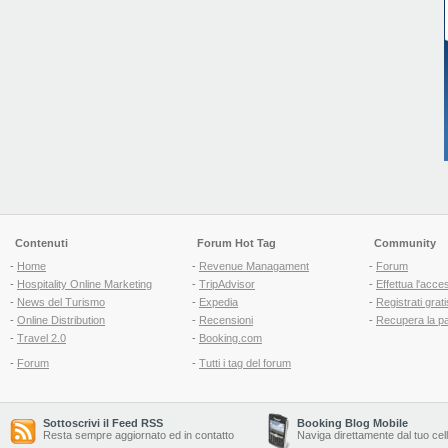
Contenuti
Forum Hot Tag
Community
-
Home
-
Revenue Managament
-
Forum
-
Hospitality Online Marketing
-
TripAdvisor
-
Effettua l'acce
-
News del Turismo
-
Expedia
-
Registrati grati
-
Online Distribution
-
Recensioni
-
Recupera la p
-
Travel 2.0
-
Booking.com
-
Forum
-
Tutti i tag del forum
Sottoscrivi il Feed RSS
Booking Blog Mobile
Resta sempre aggiornato ed in contatto
Naviga direttamente dal tuo cel