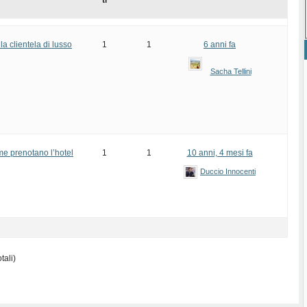
ti
a clientela di lusso
1
1
6 anni fa
Sacha Tellini
ome prenotano l’hotel
1
1
10 anni, 4 mesi fa
Duccio Innocenti
tali)