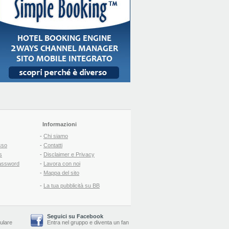
Informazioni
-
Chi siamo
sso
-
Contatti
s
-
Disclaimer e Privacy
assword
-
Lavora con noi
-
Mappa del sito
-
La tua pubblicità su BB
Seguici su Facebook
lulare
Entra nel gruppo
e
diventa un fan