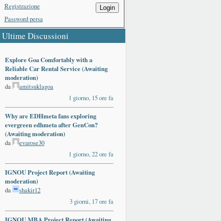
Registrazione
Login
Password persa
Ultime Discussioni
Explore Goa Comfortably with a
Reliable Car Rental Service (Awaiting
moderation)
da
amitsuklagoa
1 giorno, 15 ore fa
Why are EDHmeta fans exploring
evergreen edhmeta after GenCon?
(Awaiting moderation)
da
evarose30
1 giorno, 22 ore fa
IGNOU Project Report (Awaiting
moderation)
da
shakir12
3 giorni, 17 ore fa
IGNOU MBA Project Report (Awaiting