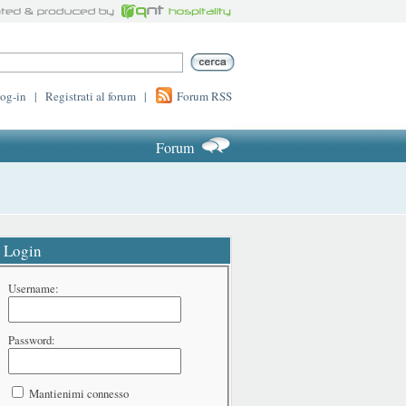
log-in
|
Registrati al forum
|
Forum RSS
Forum
Login
Username:
Password:
Mantienimi connesso