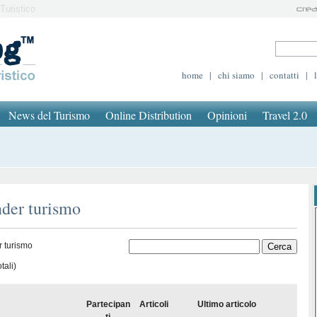
Turistico
home
|
chi siamo
|
contatti
|
News del Turismo
Online Distribution
Opinioni
Travel 2.0
nder turismo
r turismo
tali)
Partecipan
Articoli
Ultimo articolo