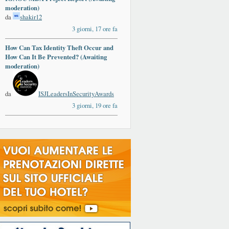
moderation)
da
shakir12
3 giorni, 17 ore fa
How Can Tax Identity Theft Occur and
How Can It Be Prevented? (Awaiting
moderation)
da
ISJLeadersInSecurityAwards
3 giorni, 19 ore fa