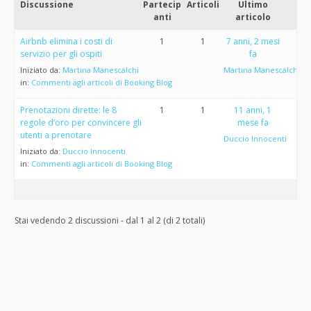
Discussione
Partecip
Articoli
Ultimo
anti
articolo
Airbnb elimina i costi di
1
1
7 anni, 2 mesi
servizio per gli ospiti
fa
Iniziato da:
Martina Manescalchi
Martina Manescalchi
in:
Commenti agli articoli di Booking Blog
Prenotazioni dirette: le 8
1
1
11 anni, 1
regole d’oro per convincere gli
mese fa
utenti a prenotare
Duccio Innocenti
Iniziato da:
Duccio Innocenti
in:
Commenti agli articoli di Booking Blog
Stai vedendo 2 discussioni - dal 1 al 2 (di 2 totali)