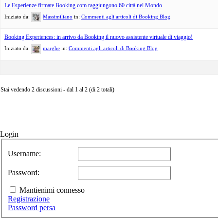
Le Esperienze firmate Booking.com raggiungono 60 città nel Mondo
Iniziato da:
Massimiliano
in:
Commenti agli articoli di Booking Blog
Booking Experiences: in arrivo da Booking il nuovo assistente virtuale di viaggio!
Iniziato da:
marghe
in:
Commenti agli articoli di Booking Blog
Stai vedendo 2 discussioni - dal 1 al 2 (di 2 totali)
Login
Username:
Password:
Mantienimi connesso
Registrazione
Password persa