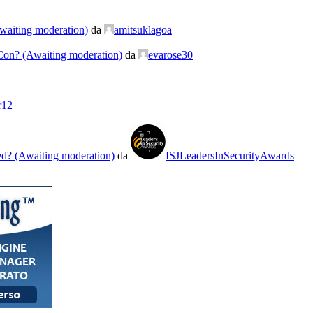
waiting moderation)
da
amitsuklagoa
Con? (Awaiting moderation)
da
evarose30
r12
d? (Awaiting moderation)
da
ISJLeadersInSecurityAwards