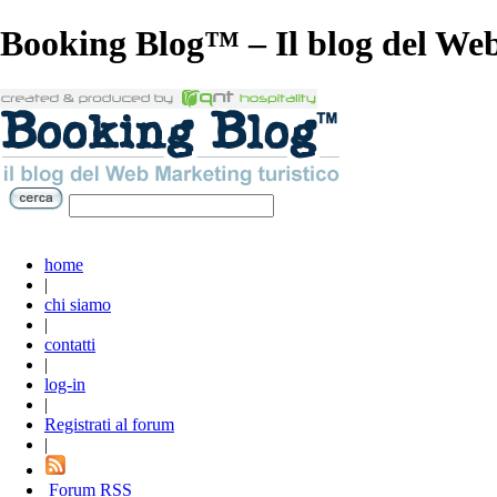
Booking Blog™ – Il blog del Web
home
|
chi siamo
|
contatti
|
log-in
|
Registrati al forum
|
Forum RSS