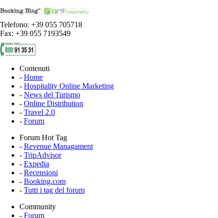
Telefono: +39 055 705718
Fax: +39 055 7193549
Contenuti
-
Home
-
Hospitality Online Marketing
-
News del Turismo
-
Online Distribution
-
Travel 2.0
-
Forum
Forum Hot Tag
-
Revenue Managament
-
TripAdvisor
-
Expedia
-
Recensioni
-
Booking.com
-
Tutti i tag del forum
Community
-
Forum