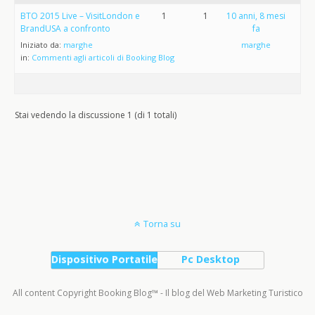
BTO 2015 Live – VisitLondon e
1
1
10 anni, 8 mesi
BrandUSA a confronto
fa
Iniziato da:
marghe
marghe
in:
Commenti agli articoli di Booking Blog
Stai vedendo la discussione 1 (di 1 totali)
Torna su
Dispositivo Portatile
Pc Desktop
All content Copyright Booking Blog™ - Il blog del Web Marketing Turistico