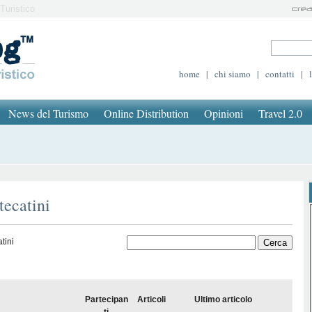
Turistico
home
|
chi siamo
|
contatti
|
News del Turismo
Online Distribution
Opinioni
Travel 2.0
tecatini
tini
Partecipan
Articoli
Ultimo articolo