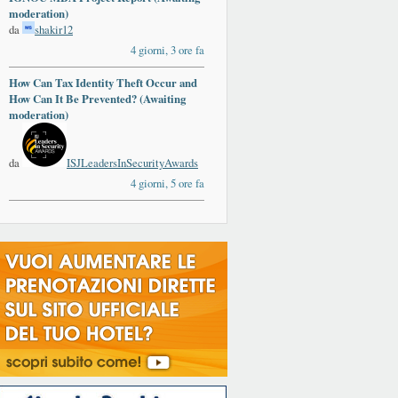
moderation)
da
shakir12
4 giorni, 3 ore fa
How Can Tax Identity Theft Occur and
How Can It Be Prevented? (Awaiting
moderation)
da
ISJLeadersInSecurityAwards
4 giorni, 5 ore fa