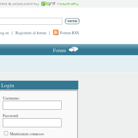
log-in
|
Registrati al forum
|
Forum RSS
Forum
Login
Username:
Password:
Mantienimi connesso