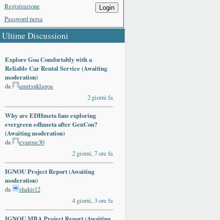
Registrazione
Login
Password persa
Ultime Discussioni
Explore Goa Comfortably with a
Reliable Car Rental Service (Awaiting
moderation)
da
amitsuklagoa
2 giorni fa
Why are EDHmeta fans exploring
evergreen edhmeta after GenCon?
(Awaiting moderation)
da
evarose30
2 giorni, 7 ore fa
IGNOU Project Report (Awaiting
moderation)
da
shakir12
4 giorni, 3 ore fa
IGNOU MBA Project Report (Awaiting