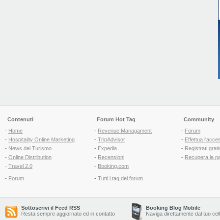
Contenuti
Forum Hot Tag
Community
-
Home
-
Revenue Managament
-
Forum
-
Hospitality Online Marketing
-
TripAdvisor
-
Effettua l'acce
-
News del Turismo
-
Expedia
-
Registrati grati
-
Online Distribution
-
Recensioni
-
Recupera la p
-
Travel 2.0
-
Booking.com
-
Forum
-
Tutti i tag del forum
Sottoscrivi il Feed RSS
Booking Blog Mobile
Resta sempre aggiornato ed in contatto
Naviga direttamente dal tuo cel