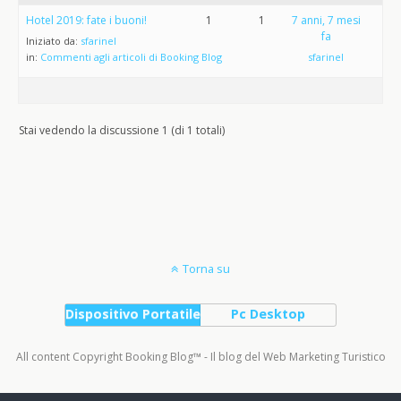
Hotel 2019: fate i buoni!
1
1
7 anni, 7 mesi
fa
Iniziato da:
sfarinel
in:
Commenti agli articoli di Booking Blog
sfarinel
Stai vedendo la discussione 1 (di 1 totali)
Torna su
Dispositivo Portatile
Pc Desktop
All content Copyright Booking Blog™ - Il blog del Web Marketing Turistico