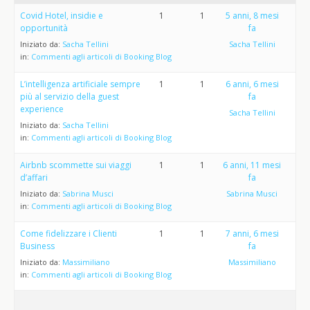
Covid Hotel, insidie e
1
1
5 anni, 8 mesi
opportunità
fa
Iniziato da:
Sacha Tellini
Sacha Tellini
in:
Commenti agli articoli di Booking Blog
L’intelligenza artificiale sempre
1
1
6 anni, 6 mesi
più al servizio della guest
fa
experience
Sacha Tellini
Iniziato da:
Sacha Tellini
in:
Commenti agli articoli di Booking Blog
Airbnb scommette sui viaggi
1
1
6 anni, 11 mesi
d’affari
fa
Iniziato da:
Sabrina Musci
Sabrina Musci
in:
Commenti agli articoli di Booking Blog
Come fidelizzare i Clienti
1
1
7 anni, 6 mesi
Business
fa
Iniziato da:
Massimiliano
Massimiliano
in:
Commenti agli articoli di Booking Blog