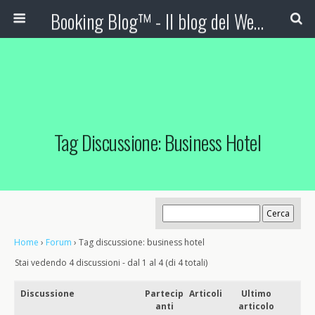
Booking Blog™ - Il blog del Web Marketing Turistico
Tag Discussione: Business Hotel
Home
›
Forum
›
Tag discussione: business hotel
Stai vedendo 4 discussioni - dal 1 al 4 (di 4 totali)
Discussione
Partecip
Articoli
Ultimo
anti
articolo