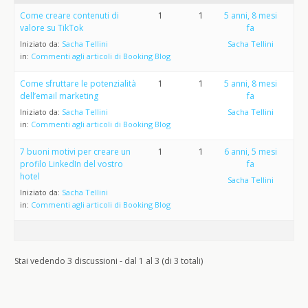
Come creare contenuti di
1
1
5 anni, 8 mesi
valore su TikTok
fa
Iniziato da:
Sacha Tellini
Sacha Tellini
in:
Commenti agli articoli di Booking Blog
Come sfruttare le potenzialità
1
1
5 anni, 8 mesi
dell’email marketing
fa
Iniziato da:
Sacha Tellini
Sacha Tellini
in:
Commenti agli articoli di Booking Blog
7 buoni motivi per creare un
1
1
6 anni, 5 mesi
profilo LinkedIn del vostro
fa
hotel
Sacha Tellini
Iniziato da:
Sacha Tellini
in:
Commenti agli articoli di Booking Blog
Stai vedendo 3 discussioni - dal 1 al 3 (di 3 totali)