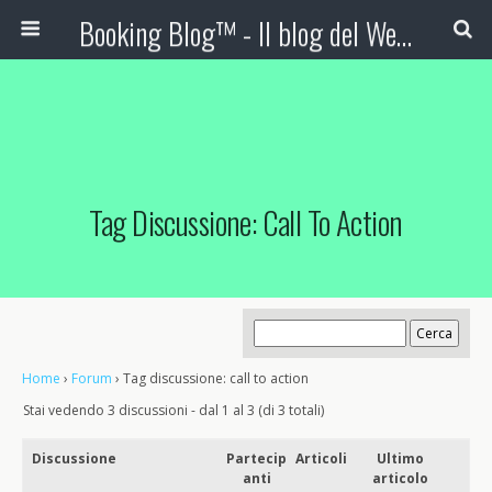
Booking Blog™ - Il blog del Web Marketing Turistico
Tag Discussione: Call To Action
Home
›
Forum
›
Tag discussione: call to action
Stai vedendo 3 discussioni - dal 1 al 3 (di 3 totali)
Discussione
Partecip
Articoli
Ultimo
anti
articolo