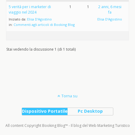
5 verità per i marketer di
1
1
2 anni, 6 mesi
viaggio nel 2024
fa
Iniziato da:
Elisa D’Agostino
Elisa D’Agostino
in:
Commenti agli articoli di Booking Blog
Stai vedendo la discussione 1 (di 1 totali)
Torna su
Dispositivo Portatile
Pc Desktop
All content Copyright Booking Blog™ - Il blog del Web Marketing Turistico