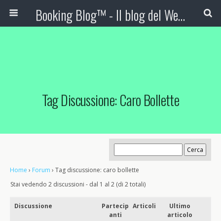
Booking Blog™ - Il blog del Web Marketing Turistico
Tag Discussione: Caro Bollette
Home
›
Forum
›
Tag discussione: caro bollette
Stai vedendo 2 discussioni - dal 1 al 2 (di 2 totali)
Discussione
Partecip
Articoli
Ultimo
anti
articolo