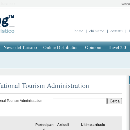
Turistico
home
|
chi siamo
|
contatti
|
News del Turismo
Online Distribution
Opinioni
Travel 2.0
National Tourism Administration
onal Tourism Administration
Partecipan
Articoli
Ultimo articolo