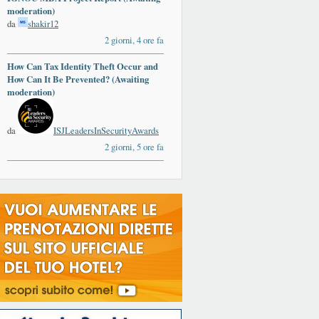
moderation)
da
shakir12
2 giorni, 4 ore fa
How Can Tax Identity Theft Occur and
How Can It Be Prevented? (Awaiting
moderation)
da
ISJLeadersInSecurityAwards
2 giorni, 5 ore fa