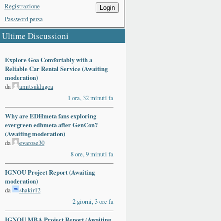
Registrazione
Login
Password persa
Ultime Discussioni
Explore Goa Comfortably with a
Reliable Car Rental Service (Awaiting
moderation)
da
amitsuklagoa
1 ora, 32 minuti fa
Why are EDHmeta fans exploring
evergreen edhmeta after GenCon?
(Awaiting moderation)
da
evarose30
8 ore, 9 minuti fa
IGNOU Project Report (Awaiting
moderation)
da
shakir12
2 giorni, 3 ore fa
IGNOU MBA Project Report (Awaiting