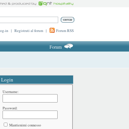
log-in
|
Registrati al forum
|
Forum RSS
Forum
Login
Username:
Password:
Mantienimi connesso