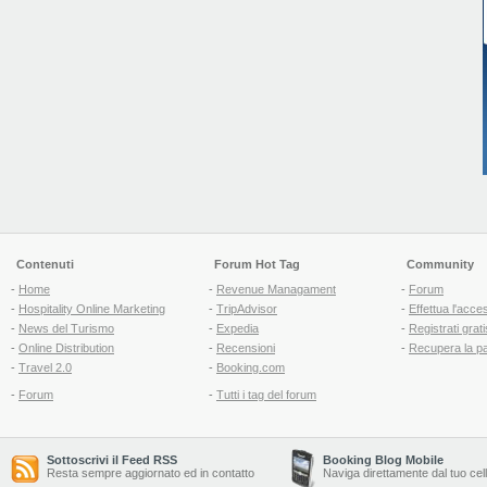
Contenuti
Forum Hot Tag
Community
-
Home
-
Revenue Managament
-
Forum
-
Hospitality Online Marketing
-
TripAdvisor
-
Effettua l'acce
-
News del Turismo
-
Expedia
-
Registrati grati
-
Online Distribution
-
Recensioni
-
Recupera la p
-
Travel 2.0
-
Booking.com
-
Forum
-
Tutti i tag del forum
Sottoscrivi il Feed RSS
Booking Blog Mobile
Resta sempre aggiornato ed in contatto
Naviga direttamente dal tuo cel