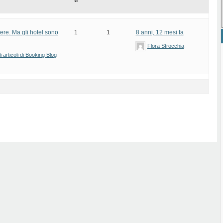
ti
ere. Ma gli hotel sono
1
1
8 anni, 12 mesi fa
Flora Strocchia
 articoli di Booking Blog