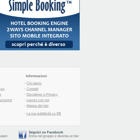
Informazioni
-
Chi siamo
sso
-
Contatti
s
-
Disclaimer e Privacy
assword
-
Lavora con noi
-
Mappa del sito
-
La tua pubblicità su BB
Seguici su Facebook
lulare
Entra nel gruppo
e
diventa un fan