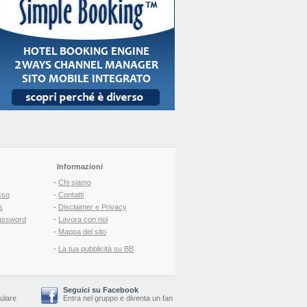
Informazioni
-
Chi siamo
sso
-
Contatti
s
-
Disclaimer e Privacy
assword
-
Lavora con noi
-
Mappa del sito
-
La tua pubblicità su BB
Seguici su Facebook
lulare
Entra nel gruppo
e
diventa un fan