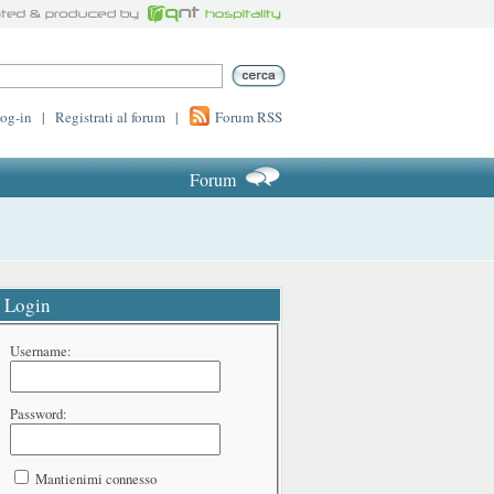
log-in
|
Registrati al forum
|
Forum RSS
Forum
Login
Username:
Password:
Mantienimi connesso