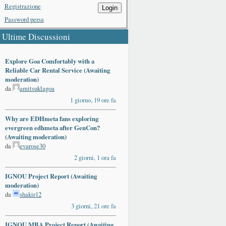
Registrazione
Login
Password persa
Ultime Discussioni
Explore Goa Comfortably with a
Reliable Car Rental Service (Awaiting
moderation)
da
amitsuklagoa
1 giorno, 19 ore fa
Why are EDHmeta fans exploring
evergreen edhmeta after GenCon?
(Awaiting moderation)
da
evarose30
2 giorni, 1 ora fa
IGNOU Project Report (Awaiting
moderation)
da
shakir12
3 giorni, 21 ore fa
IGNOU MBA Project Report (Awaiting