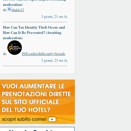
moderation)
da
shakir12
3 giorni, 21 ore fa
How Can Tax Identity Theft Occur and
How Can It Be Prevented? (Awaiting
moderation)
da
ISJLeadersInSecurityAwards
3 giorni, 23 ore fa