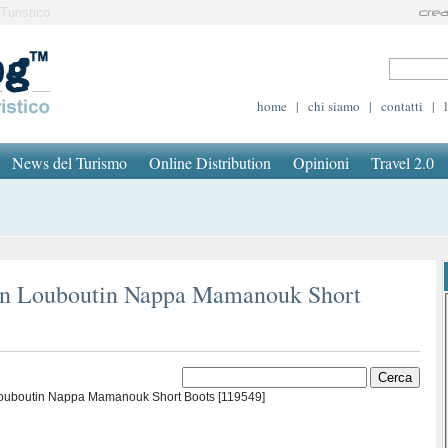
Turistico
home
|
chi siamo
|
contatti
|
News del Turismo
Online Distribution
Opinioni
Travel 2.0
tian Louboutin Nappa Mamanouk Short
 Louboutin Nappa Mamanouk Short Boots [119549]