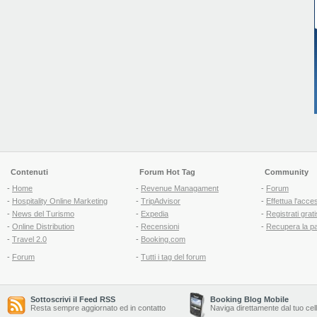
Contenuti
Forum Hot Tag
Community
-
Home
-
Revenue Managament
-
Forum
-
Hospitality Online Marketing
-
TripAdvisor
-
Effettua l'acce
-
News del Turismo
-
Expedia
-
Registrati grati
-
Online Distribution
-
Recensioni
-
Recupera la p
-
Travel 2.0
-
Booking.com
-
Forum
-
Tutti i tag del forum
Sottoscrivi il Feed RSS
Booking Blog Mobile
Resta sempre aggiornato ed in contatto
Naviga direttamente dal tuo cel