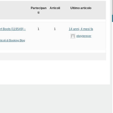
Partecipan
Articoli
Ultimo articolo
ti
t Boots [119549] –
1
1
14 anni, 4 mesi fa
eboyterever
ticoli di Booking Blog