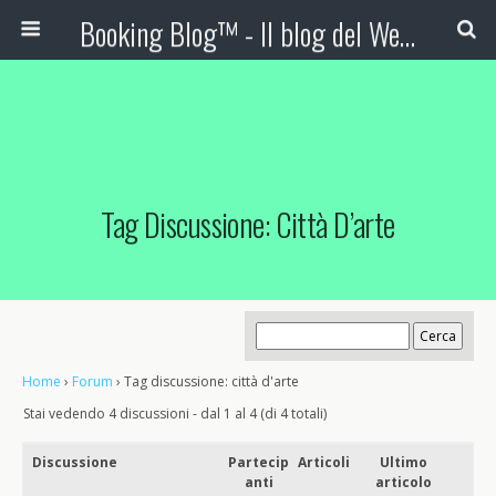
Booking Blog™ - Il blog del Web Marketing Turistico
Tag Discussione: Città D’arte
Home
›
Forum
›
Tag discussione: città d'arte
Stai vedendo 4 discussioni - dal 1 al 4 (di 4 totali)
Discussione
Partecip
Articoli
Ultimo
anti
articolo