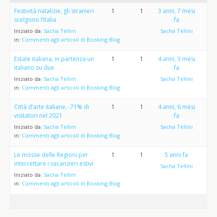
Festività natalizie, gli stranieri
1
1
3 anni, 7 mesi
scelgono l’Italia
fa
Iniziato da:
Sacha Tellini
Sacha Tellini
in:
Commenti agli articoli di Booking Blog
Estate italiana, in partenza un
1
1
4 anni, 3 mesi
italiano su due
fa
Iniziato da:
Sacha Tellini
Sacha Tellini
in:
Commenti agli articoli di Booking Blog
Città d’arte italiane, -71% di
1
1
4 anni, 6 mesi
visitatori nel 2021
fa
Iniziato da:
Sacha Tellini
Sacha Tellini
in:
Commenti agli articoli di Booking Blog
Le mosse delle Regioni per
1
1
5 anni fa
intercettare i vacanzieri estivi
Sacha Tellini
Iniziato da:
Sacha Tellini
in:
Commenti agli articoli di Booking Blog