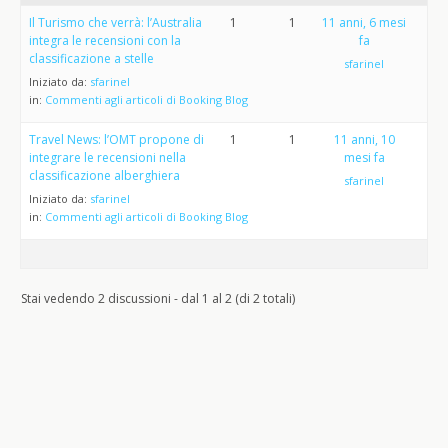
Il Turismo che verrà: l’Australia
1
1
11 anni, 6 mesi
integra le recensioni con la
fa
classificazione a stelle
sfarinel
Iniziato da:
sfarinel
in:
Commenti agli articoli di Booking Blog
Travel News: l’OMT propone di
1
1
11 anni, 10
integrare le recensioni nella
mesi fa
classificazione alberghiera
sfarinel
Iniziato da:
sfarinel
in:
Commenti agli articoli di Booking Blog
Stai vedendo 2 discussioni - dal 1 al 2 (di 2 totali)