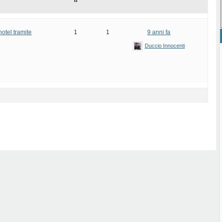
ti
otel tramite
1
1
9 anni fa
Duccio Innocenti