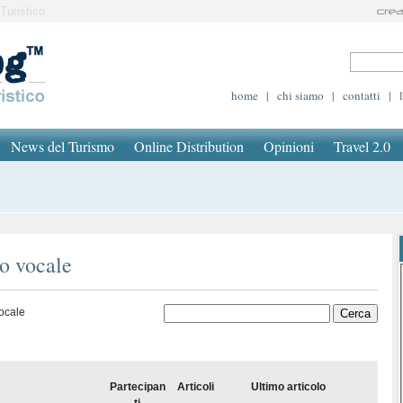
Turistico
home
|
chi siamo
|
contatti
|
News del Turismo
Online Distribution
Opinioni
Travel 2.0
o vocale
ocale
Partecipan
Articoli
Ultimo articolo