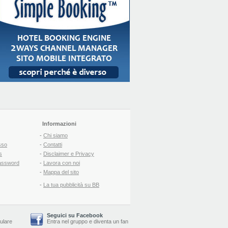
Informazioni
-
Chi siamo
sso
-
Contatti
s
-
Disclaimer e Privacy
assword
-
Lavora con noi
-
Mappa del sito
-
La tua pubblicità su BB
Seguici su Facebook
lulare
Entra nel gruppo
e
diventa un fan