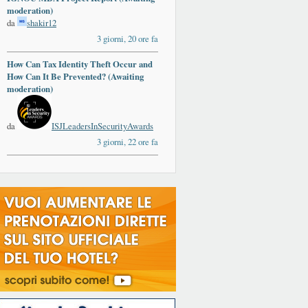
moderation)
da
shakir12
3 giorni, 20 ore fa
How Can Tax Identity Theft Occur and
How Can It Be Prevented? (Awaiting
moderation)
da
ISJLeadersInSecurityAwards
3 giorni, 22 ore fa