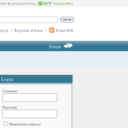
log-in
|
Registrati al forum
|
Forum RSS
Forum
Login
Username:
Password:
Mantienimi connesso