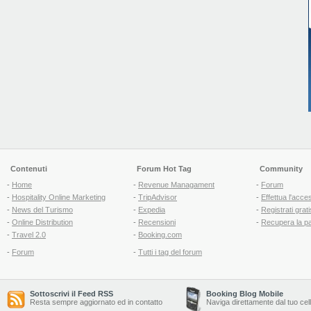
Contenuti
Forum Hot Tag
Community
-
Home
-
Revenue Managament
-
Forum
-
Hospitality Online Marketing
-
TripAdvisor
-
Effettua l'acce
-
News del Turismo
-
Expedia
-
Registrati grati
-
Online Distribution
-
Recensioni
-
Recupera la p
-
Travel 2.0
-
Booking.com
-
Forum
-
Tutti i tag del forum
Sottoscrivi il Feed RSS
Booking Blog Mobile
Resta sempre aggiornato ed in contatto
Naviga direttamente dal tuo cel