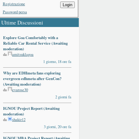
Registrazione
Login
Password persa
Ultime Discussioni
Explore Goa Comfortably with a
Reliable Car Rental Service (Awaiting
moderation)
da
amitsuklagoa
1 giorno, 18 ore fa
Why are EDHmeta fans exploring
evergreen edhmeta after GenCon?
(Awaiting moderation)
da
evarose30
2 giorni fa
IGNOU Project Report (Awaiting
moderation)
da
shakir12
3 giorni, 20 ore fa
IGNOU MBA Project Report (Awaiting